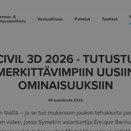
ennus- &
Vastuullisuus
Palvelut
Tuotteet
tasuunnittelu
CIVIL 3D 2026 - TUTUST
MERKITTÄVIMPIIN UUSII
OMINAISUUKSIIN
08 toukokuuta 2025
n täällä – ja se tuo mukanaan joukon tehokkaita pa
n video, jossa Symetrin asiantuntija Enrique Barriu