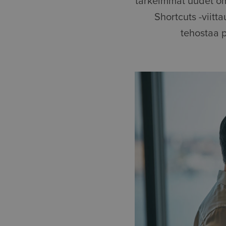
tärkeimmät uudet om
Shortcuts -viitt
tehostaa p