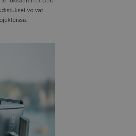
tä tehokkaammat Data
udistukset voivat
ojekteissa.