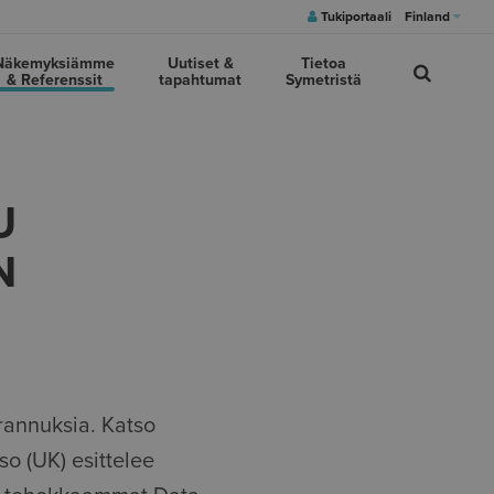
Tukiportaali
Finland
Näkemyksiämme
Uutiset &
Tietoa
& Referenssit
tapahtumat
Symetristä
U
N
rannuksia. Katso
so (UK) esittelee