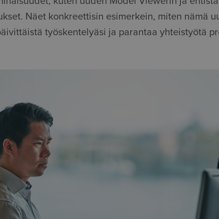
inaisuudet, kuten uuden Model Viewerin ja entis
aukset. Näet konkreettisin esimerkein, miten nämä u
äivittäistä työskentelyäsi ja parantaa yhteistyötä pr