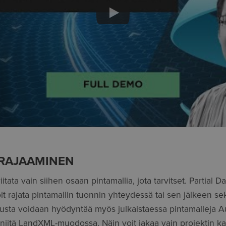
 RAJAAMINEN
itata vain siihen osaan pintamallia, jota tarvitset. Partial D
t rajata pintamallin tuonnin yhteydessä tai sen jälkeen sek
jausta voidaan hyödyntää myös julkaistaessa pintamalleja 
 niitä LandXML-muodossa. Näin voit jakaa vain projektin ka