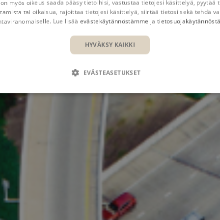
 on myös oikeus saada pääsy tietoihisi, vastustaa tietojesi käsittelyä, pyytää t
on Autodesk Civil 3D:n päällä toimiva kokonaisuus, joka on
tamista tai oikaisua, rajoittaa tietojesi käsittelyä, siirtää tietosi sekä tehdä va
ntaviranomaiselle. Lue lisää
evästekäytännöstämme
ja
tietosuojakäytännös
aan infrasuunnittelua. Sen kattavat työkalut auttavat infra
adukkaampia suunnitelmia paikalliset tarpeet ja standardi
HYVÄKSY KAIKKI
eiden määrää.
EVÄSTEASETUKSET