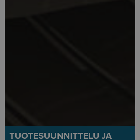
TUOTESUUNNITTELU JA