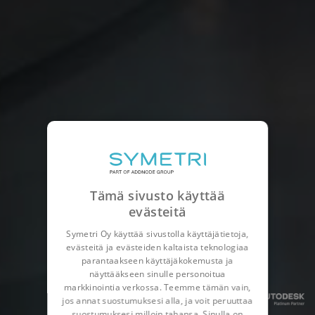
Tämä sivusto käyttää
evästeitä
Symetri Oy käyttää sivustolla käyttäjätietoja,
evästeitä ja evästeiden kaltaista teknologiaa
parantaakseen käyttäjäkokemusta ja
näyttääkseen sinulle personoitua
markkinointia verkossa. Teemme tämän vain,
jos annat suostumuksesi alla, ja voit peruuttaa
suostumuksesi milloin tahansa. Sinulla on