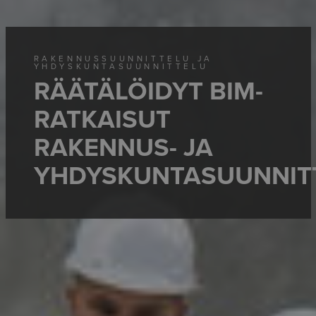
RAKENNUSSUUNNITTELU JA
YHDYSKUNTASUUNNITTELU
RÄÄTÄLÖIDYT BIM-
RATKAISUT
RAKENNUS- JA
YHDYSKUNTASUUNNIT