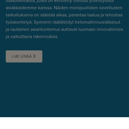
lisäsovelluksia, jotka on kehitetty tiiviissä yhteistyössä
asiakkaidemme kanssa. Näiden monipuolisten sovellusten
tarkoituksena on säästää aikaa, parantaa laatua ja tehostaa
työskentelyä. Symetrin räätälöidyt tietomallinnusratkaisut
ja rautainen asiantuntemus auttavat luomaan innovatiivisia
ja vaikuttavia rakennuksia.
LUE LISÄÄ