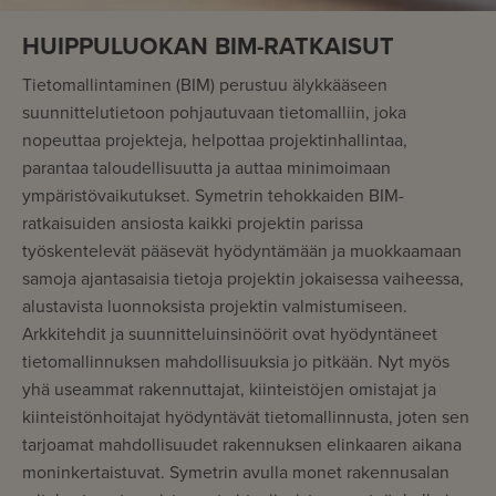
HUIPPULUOKAN BIM-RATKAISUT
Tietomallintaminen (BIM) perustuu älykkääseen
suunnittelutietoon pohjautuvaan tietomalliin, joka
nopeuttaa projekteja, helpottaa projektinhallintaa,
parantaa taloudellisuutta ja auttaa minimoimaan
ympäristövaikutukset. Symetrin tehokkaiden BIM-
ratkaisuiden ansiosta kaikki projektin parissa
työskentelevät pääsevät hyödyntämään ja muokkaamaan
samoja ajantasaisia tietoja projektin jokaisessa vaiheessa,
alustavista luonnoksista projektin valmistumiseen.
Arkkitehdit ja suunnitteluinsinöörit ovat hyödyntäneet
tietomallinnuksen mahdollisuuksia jo pitkään. Nyt myös
yhä useammat rakennuttajat, kiinteistöjen omistajat ja
kiinteistönhoitajat hyödyntävät tietomallinnusta, joten sen
tarjoamat mahdollisuudet rakennuksen elinkaaren aikana
moninkertaistuvat. Symetrin avulla monet rakennusalan