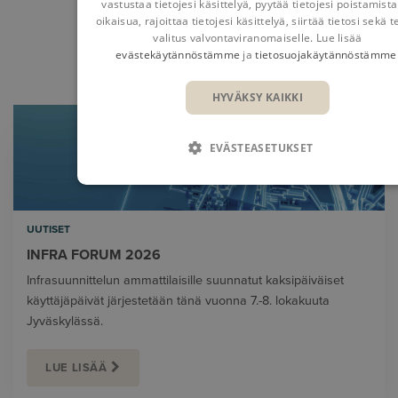
vastustaa tietojesi käsittelyä, pyytää tietojesi poistamista
Lue lisää uutisia täältä
.
oikaisua, rajoittaa tietojesi käsittelyä, siirtää tietosi sekä 
valitus valvontaviranomaiselle. Lue lisää
evästekäytännöstämme
ja
tietosuojakäytännöstämme
UUTISET
TAPAHTUMAT
BLOGI
HYVÄKSY KAIKKI
EVÄSTEASETUKSET
UUTISET
INFRA FORUM 2026
Infrasuunnittelun ammattilaisille suunnatut kaksipäiväiset
käyttäjäpäivät järjestetään tänä vuonna 7.-8. lokakuuta
Jyväskylässä.
LUE LISÄÄ