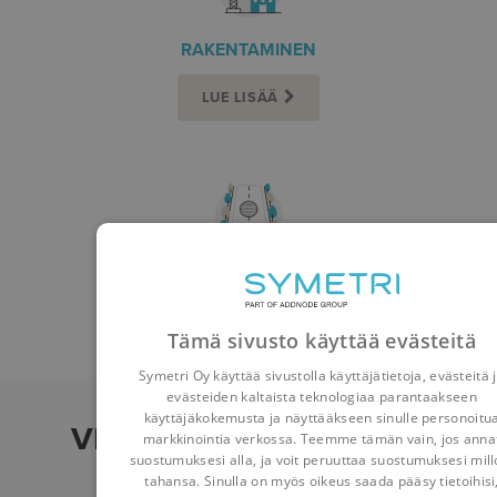
RAKENTAMINEN
LUE LISÄÄ
YHDYSKUNTASUUNNITTELU
LUE LISÄÄ
Tämä sivusto käyttää evästeitä
Symetri Oy käyttää sivustolla käyttäjätietoja, evästeitä 
evästeiden kaltaista teknologiaa parantaakseen
käyttäjäkokemusta ja näyttääkseen sinulle personoitu
VIIMEISIMMÄT UUTISET
markkinointia verkossa. Teemme tämän vain, jos anna
suostumuksesi alla, ja voit peruuttaa suostumuksesi mill
tahansa. Sinulla on myös oikeus saada pääsy tietoihisi
Lue lisää blogikirjoituksia täällä
.