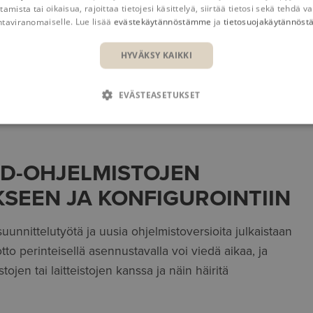
tamista tai oikaisua, rajoittaa tietojesi käsittelyä, siirtää tietosi sekä tehdä va
Hyödyt
Toiminnot
Referenssit
Lisätietoja
ntaviranomaiselle. Lue lisää
evästekäytännöstämme
ja
tietosuojakäytännös
HYVÄKSY KAIKKI
EVÄSTEASETUKSET
nin ja ylläpidon ja tarjoaa käyttäjilleen valmiiin
AD-OHJELMISTOJEN
SEEN JA KONFIGUROINTIIN
unnittelutyötä ja uusia ohjelmistoversioita julkaistaan
tto perinteisellä asennustavalla voi viedä aikaa, ja
en tai laitteistojen kanssa ja näin häiritä