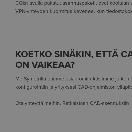
CQi:n avulla pakatut asennuspaketit ovat kooltaan 
VPN-yhteyden kuormitus kevenee, kun tiedostokoko o
KOETKO SINÄKIN, ETTÄ 
ON VAIKEAA?
Me Symetrillä otimme asian omiin käsiimme ja kehit
konfigurointiin ja yrityksesi CAD-ohjelmiston ylläpit
Ota yhteyttä meihin. Ratkaistaan CAD-asennuksiin l