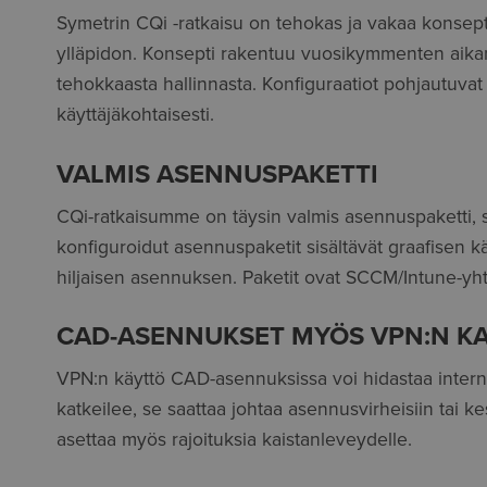
Symetrin CQi -ratkaisu on tehokas ja vakaa konsept
ylläpidon. Konsepti rakentuu vuosikymmenten ai
tehokkaasta hallinnasta. Konfiguraatiot pohjautuvat
käyttäjäkohtaisesti.
VALMIS ASENNUSPAKETTI
CQi-ratkaisumme on täysin valmis asennuspaketti, sis
konfiguroidut asennuspaketit sisältävät graafisen kä
hiljaisen asennuksen. Paketit ovat SCCM/Intune-yh
CAD-ASENNUKSET MYÖS VPN:N K
VPN:n käyttö CAD-asennuksissa voi hidastaa interne
katkeilee, se saattaa johtaa asennusvirheisiin tai k
asettaa myös rajoituksia kaistanleveydelle.