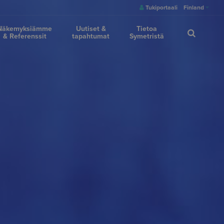
Tukiportaali
Finland
Näkemyksiämme
Uutiset &
Tietoa
& Referenssit
tapahtumat
Symetristä