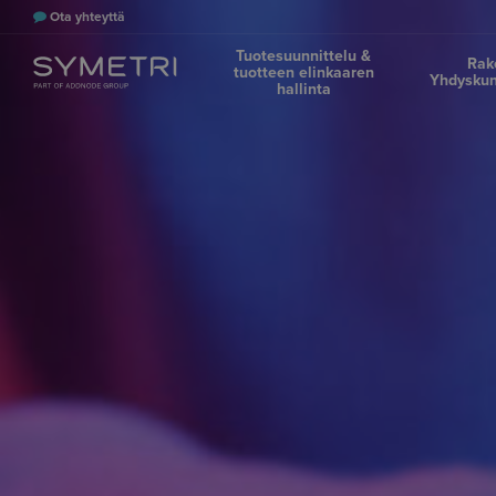
Ota yhteyttä
Tuotesuunnittelu &
Rak
tuotteen elinkaaren
Yhdyskun
hallinta