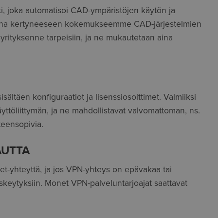
i, joka automatisoi CAD-ympäristöjen käytön ja
kana kertyneeseen kokemukseemme CAD-järjestelmien
 yrityksenne tarpeisiin, ja ne mukautetaan aina
ältäen konfiguraatiot ja lisenssiosoittimet. Valmiiksi
yttöliittymän, ja ne mahdollistavat valvomattoman, ns.
teensopivia.
AUTTA
t-yhteyttä, ja jos VPN-yhteys on epävakaa tai
eskeytyksiin. Monet VPN-palveluntarjoajat saattavat