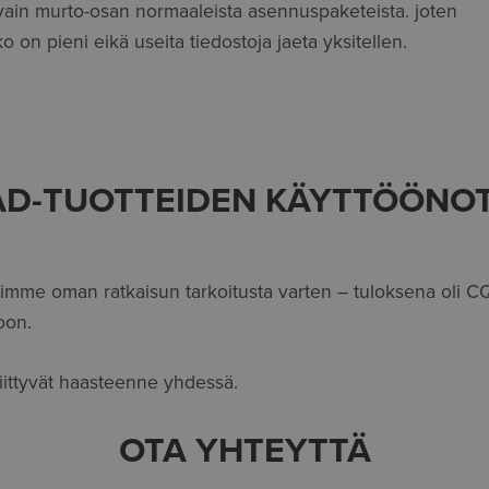
vain murto-osan normaaleista asennuspaketeista. joten
n pieni eikä useita tiedostoja jaeta yksitellen.
CAD-TUOTTEIDEN KÄYTTÖÖNOT
imme oman ratkaisun tarkoitusta varten – tuloksena oli C
oon.
iittyvät haasteenne yhdessä.
OTA YHTEYTTÄ