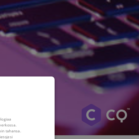
ologiaa
verkossa.
oin tahansa.
ietojesi