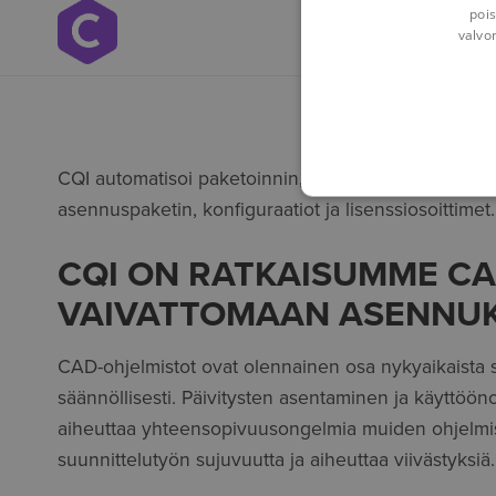
pois
Yleiskatsaus
valvo
CQI automatisoi paketoinnin, asennuksen, konfiguroin
asennuspaketin, konfiguraatiot ja lisenssiosoittimet.
CQI ON RATKAISUMME C
VAIVATTOMAAN ASENNUK
CAD-ohjelmistot ovat olennainen osa nykyaikaista su
säännöllisesti. Päivitysten asentaminen ja käyttööno
aiheuttaa yhteensopivuusongelmia muiden ohjelmistoj
suunnittelutyön sujuvuutta ja aiheuttaa viivästyksiä.