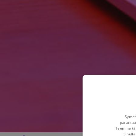
Symetr
parantaa
Teemme tämä
Sinulla