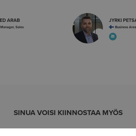
ED ARAB
JYRKI PETS
 Manager, Sales
Business Are
SINUA VOISI KIINNOSTAA MYÖS