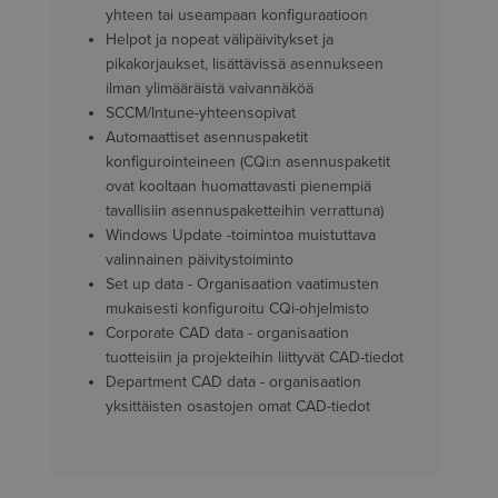
yhteen tai useampaan konfiguraatioon
Helpot ja nopeat välipäivitykset ja
pikakorjaukset, lisättävissä asennukseen
ilman ylimääräistä vaivannäköä
SCCM/Intune-yhteensopivat
Automaattiset asennuspaketit
konfigurointeineen (CQi:n asennuspaketit
ovat kooltaan huomattavasti pienempiä
tavallisiin asennuspaketteihin verrattuna)
Windows Update -toimintoa muistuttava
valinnainen päivitystoiminto
Set up data - Organisaation vaatimusten
mukaisesti konfiguroitu CQi-ohjelmisto
Corporate CAD data - organisaation
tuotteisiin ja projekteihin liittyvät CAD-tiedot
Department CAD data - organisaation
yksittäisten osastojen omat CAD-tiedot