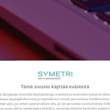
Tämä sivusto käyttää evästeitä
i Oy käyttää sivustolla käyttäjätietoja, evästeitä ja evästeiden kaltaista tekn
kseen käyttäjäkokemusta ja näyttääkseen sinulle personoitua markkinointia 
n vain, jos annat suostumuksesi alla, ja voit peruuttaa suostumuksesi mill
 on myös oikeus saada pääsy tietoihisi, vastustaa tietojesi käsittelyä, pyytää t