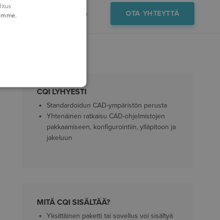
litus
FAQ
Kokeiluversio
OTA YHTEYTTÄ
tämme
.
CQI LYHYESTI
Standardoidun CAD-ympäristön perusta
Yhtenäinen ratkaisu CAD-ohjelmistojen
pakkaamiseen, konfigurointiin, ylläpitoon ja
jakeluun
MITÄ CQI SISÄLTÄÄ?
Yksittäinen paketti tai sovellus voi sisältyä