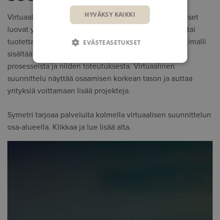
HYVÄKSY KAIKKI
Virtuaalisessa suunnittelussa suunnittelun ammattilaiset
luovat yhteistyössä visuaalisen mallin, jolla projektia tai
tuotetta voidaan esitellä asiakkaalle. Integroitu koontimalli
EVÄSTEASETUKSET
sisältää tietoa niin tuotteista kuin hyödynnettävistä
prosesseista ja niiden toteutuksesta. Virtuaalinen
suunnittelu näyttää osaamisen korkean tason ja auttaa
yrityksiä voittamaan lisää projekteja.
Symetri tarjoaa palveluita kolmella virtuaalisen suunnittelun
osa-alueella. Klikkaa ja lue lisää alta.