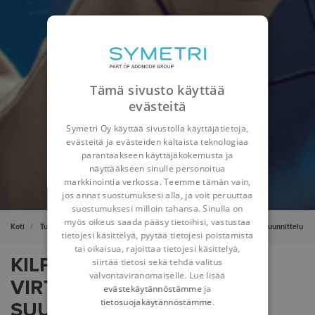
Tämä sivusto käyttää
evästeitä
Symetri Oy käyttää sivustolla käyttäjätietoja,
evästeitä ja evästeiden kaltaista teknologiaa
parantaakseen käyttäjäkokemusta ja
näyttääkseen sinulle personoitua
markkinointia verkossa. Teemme tämän vain,
jos annat suostumuksesi alla, ja voit peruuttaa
suostumuksesi milloin tahansa. Sinulla on
myös oikeus saada pääsy tietoihisi, vastustaa
Koti
Tuotesuunnittelu ja tuotteen elinkaaren hallinta
Virtuaalinen suunnittelu
tietojesi käsittelyä, pyytää tietojesi poistamista
tai oikaisua, rajoittaa tietojesi käsittelyä,
KILPAILUETUA
siirtää tietosi sekä tehdä valitus
valvontaviranomaiselle. Lue lisää
VIRTUAALISELLA
evästekäytännöstämme
ja
tietosuojakäytännöstämme
.
SUUNNITTELULLA