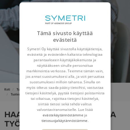
Tämä sivusto käyttää
evästeitä
Symetri Oy käyttää sivustolla käyttäjätietoja,
evästeitä ja evästeiden kaltaista teknologiaa
parantaakseen käyttäjäkokemusta ja
näyttääkseen sinulle personoitua
markkinointia verkossa. Teemme tämän vain,
jos annat suostumuksesi alla, ja voit peruuttaa
suostumuksesi milloin tahansa. Sinulla on
myös oikeus saada pääsy tietoihisi, vastustaa
Koti
Tuotesuunnittelu ja tuotteen elinkaaren hallinta
tietojesi käsittelyä, pyytää tietojesi poistamista
Tuotesuunnittelu- ja PLM-konsultointi
Menetelmien kehittäminen
tai oikaisua, rajoittaa tietojesi käsittelyä,
siirtää tietosi sekä tehdä valitus
valvontaviranomaiselle. Lue lisää
HAASTA TOTUTUT TAVAT JA
evästekäytännöstämme
ja
tietosuojakäytännöstämme
.
TYÖSKENTELE FIKSUMMIN