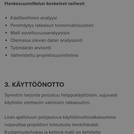
Hankesuunnittelun keskeiset vaiheet:
Käsitteellinen analyysi
Perehdytys ratkaisun toiminnallisuuteen
Malli soveltuvuusanalyysista
Olemassa olevan datan analysointi
Työmäärän arviointi
Vaiheistettu projektisuunnitelma
3. KÄYTTÖÖNOTTO
Symetrin tarjonta perustuu helppokäyttöisiin, sujuvasti
käyttöön otettaviin valmiisiin ratkaisuihin.
Lean-ajatteluun pohjautuva käyttöönottoratkaisumme
nopeuttaa projektien toteutusta merkittävästi.
Kustannustehokas ja ketterä malli on kehitetty