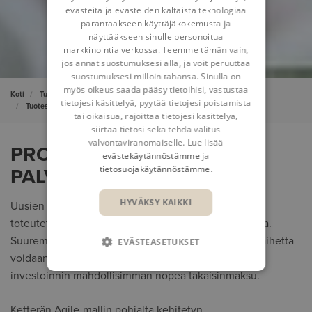
evästeitä ja evästeiden kaltaista teknologiaa
parantaakseen käyttäjäkokemusta ja
näyttääkseen sinulle personoitua
markkinointia verkossa. Teemme tämän vain,
jos annat suostumuksesi alla, ja voit peruuttaa
suostumuksesi milloin tahansa. Sinulla on
myös oikeus saada pääsy tietoihisi, vastustaa
Koti
Tuotesuunnittelu ja tuotteen elinkaaren hallinta
tietojesi käsittelyä, pyytää tietojesi poistamista
Tuotesuunnittelu- ja PLM-konsultointi
Projektin läpivienti
tai oikaisua, rajoittaa tietojesi käsittelyä,
siirtää tietosi sekä tehdä valitus
valvontaviranomaiselle. Lue lisää
PROJEKTIN LÄPIVIENTI
evästekäytännöstämme
ja
tietosuojakäytännöstämme
.
PALVELUNA
HYVÄKSY KAIKKI
Uusien teknologioiden ja prosessien käyttöönotto
toteutetaan usein yhdessä tai useammassa vaiheessa.
Suuremmissa projekteissa yleensä jo ensimmäistä vaihetta
EVÄSTEASETUKSET
voidaan hyödyntää saman tien, jotta voidaan taata
investoinnin mahdollisimman nopea takaisinmaksu.
Ketterän Agile-mallin pohjalta kehitetyn