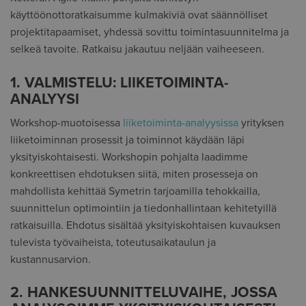
käyttöönottoratkaisumme kulmakiviä ovat säännölliset
projektitapaamiset, yhdessä sovittu toimintasuunnitelma ja
selkeä tavoite. Ratkaisu jakautuu neljään vaiheeseen.
1. VALMISTELU: LIIKETOIMINTA-
ANALYYSI
Workshop-muotoisessa
liiketoiminta-analyysissa
yrityksen
liiketoiminnan prosessit ja toiminnot käydään läpi
yksityiskohtaisesti. Workshopin pohjalta laadimme
konkreettisen ehdotuksen siitä, miten prosesseja on
mahdollista kehittää Symetrin tarjoamilla tehokkailla,
suunnittelun optimointiin ja tiedonhallintaan kehitetyillä
ratkaisuilla. Ehdotus sisältää yksityiskohtaisen kuvauksen
tulevista työvaiheista, toteutusaikataulun ja
kustannusarvion.
2. HANKESUUNNITTELUVAIHE, JOSSA