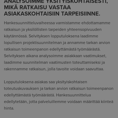
ANALYSOIMME YKSITYISKOHTAISESTI,
MIKÄ RATKAISU VASTAA
ASIAKASKOHTAISIIN TARPEISIINNE.
Hankesuunnitteluvaiheessa varmistamme ehdottamamme
ratkaisun ja yksilöllisten tarpeiden yhteensopivuuden
käytännössä. Selvityksen lopputuloksena laadimme
lopullisen projektisuunnitelman ja annamme tarkan arvion
ratkaisun toimeenpanon edellyttämästä työmäärästä.
Selvityksen aikana analysoimme asiakkaan vaatimukset,
laadimme suunnitelman vaatimusten toteuttamiseksi ja
rakennamme ratkaisun, jolla tavoite voidaan saavuttaa.
Lopputuloksena asiakas saa yksityiskohtaisen
toteutuskuvauksen ja tarkan arvion ratkaisun toimeenpanon
edellyttämästä työmäärästä. Hankesuunnittelua
edellytetään, jotta palveluillemme voidaan määrittää kiinteä
hinta.