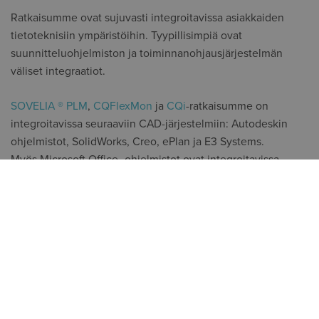
Ratkaisumme ovat sujuvasti integroitavissa asiakkaiden
tietoteknisiin ympäristöihin. Tyypillisimpiä ovat
suunnitteluohjelmiston ja toiminnanohjausjärjestelmän
väliset integraatiot.
SOVELIA ® PLM
,
CQFlexMon
ja
CQi
-ratkaisumme on
integroitavissa seuraaviin CAD-järjestelmiin: Autodeskin
ohjelmistot, SolidWorks, Creo, ePlan ja E3 Systems.
Myös Microsoft Office -ohjelmistot ovat integroitavissa
ratkaisuihimme.
OTA YHTEYTTÄ
MARKO AIVIO
Tuotesuunnittelu- ja PLM-ratkaisut