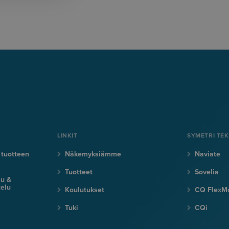
LINKIT
SYMETRI TE
 tuotteen
Näkemyksiämme
Naviate
Tuotteet
Sovelia
lu &
elu
Koulutukset
CQ FlexM
Tuki
CQi