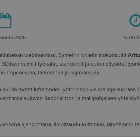
äkuuta 2026
13.00-1
ttaisessa webinaarissa, Symetrin ohjelmistokonsultti
Artt
 3D:hen valmiit työkalut, standardit ja automatisoidut työnk
 on nopeampaa, tarkempaa ja sujuvampaa.
n
avulla tuotat Inframodel ‑yhteensopivia malleja suoraan C
ä varmistaa sujuvan tiedonsiirron ja mallipohjaisen yhteis
seisenä ajankohtana, ilmoittaudu kuitenkin, lähetämme tal