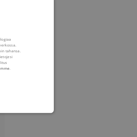
ologiaa
verkossa.
oin tahansa.
ietojesi
litus
tämme
.