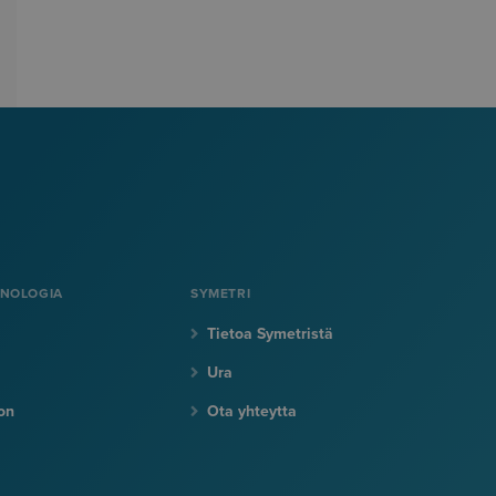
KNOLOGIA
SYMETRI
Tietoa Symetristä
Ura
on
Ota yhteytta