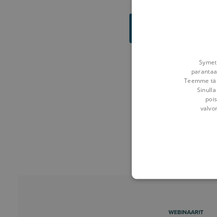
LUE LISÄÄ JA
ILMOITTAUDU
Symetr
parantaa
Teemme tämä
Sinulla
pois
valvo
WEBINAARIT