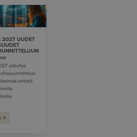
E 2027 UUDET
SUUDET
UUNNITTELUUN
2026
027 -päivitys
infrasuunnittelun
likoimaa entistä
mmilla
silla.
Ä