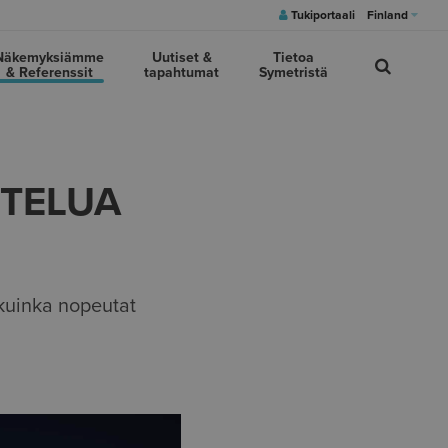
Tukiportaali
Finland
Näkemyksiämme
Uutiset &
Tietoa
& Referenssit
tapahtumat
Symetristä
TELUA
kuinka nopeutat