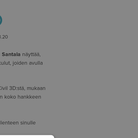
3.20
u Santala
näyttää,
ulut, joiden avulla
ivil 3D:stä, mukaan
työn koko hankkeen
lenteen sinulle