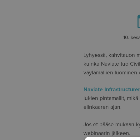
10. kes
Lyhyessä, kahvitauon mi
kuinka Naviate tuo Civil
väylämallien luominen
Naviate Infrastructure
lukien pintamallit, mik
elinkaaren ajan.
Jos et pääse mukaan ky
webinaarin jälkeen.