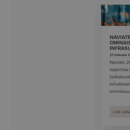
NAVIAT
OMINAI
INFRAS
27 elokuuta 
Naviate 2
laajentaa 
työkaluva
tehokkaa
ominaisuuk
LUE LISÄ