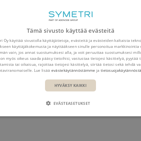
Tämä sivusto käyttää evästeitä
i Oy käyttää sivustolla käyttäjätietoja, evästeitä ja evästeiden kaltaista tekn
kseen käyttäjäkokemusta ja näyttääkseen sinulle personoitua markkinointia 
n vain, jos annat suostumuksesi alla, ja voit peruuttaa suostumuksesi mill
JAA
 on myös oikeus saada pääsy tietoihisi, vastustaa tietojesi käsittelyä, pyytää t
tamista tai oikaisua, rajoittaa tietojesi käsittelyä, siirtää tietosi sekä tehdä va
ntaviranomaiselle. Lue lisää
evästekäytännöstämme
ja
tietosuojakäytännös
HYVÄKSY KAIKKI
EVÄSTEASETUKSET