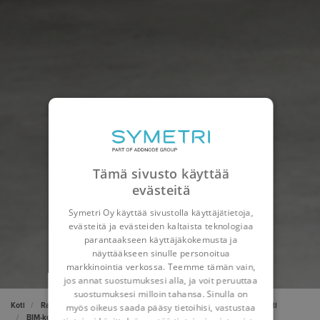
Tämä sivusto käyttää
evästeitä
Symetri Oy käyttää sivustolla käyttäjätietoja,
evästeitä ja evästeiden kaltaista teknologiaa
parantaakseen käyttäjäkokemusta ja
näyttääkseen sinulle personoitua
markkinointia verkossa. Teemme tämän vain,
jos annat suostumuksesi alla, ja voit peruuttaa
suostumuksesi milloin tahansa. Sinulla on
Koti
Rakennussuunnittelu & Yhdyskuntasuunnittelu
BIM-konsultointi
myös oikeus saada pääsy tietoihisi, vastustaa
BIM-konsultointipalvelut