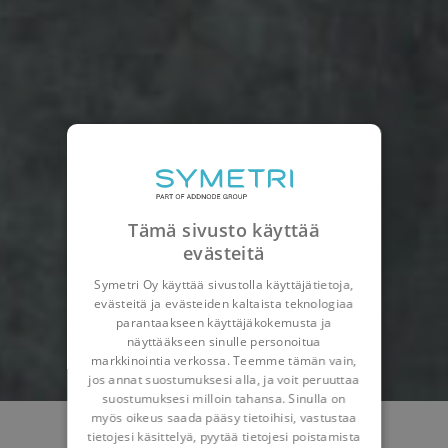
Tämä sivusto käyttää
evästeitä
Symetri Oy käyttää sivustolla käyttäjätietoja,
evästeitä ja evästeiden kaltaista teknologiaa
parantaakseen käyttäjäkokemusta ja
näyttääkseen sinulle personoitua
markkinointia verkossa. Teemme tämän vain,
jos annat suostumuksesi alla, ja voit peruuttaa
suostumuksesi milloin tahansa. Sinulla on
myös oikeus saada pääsy tietoihisi, vastustaa
tietojesi käsittelyä, pyytää tietojesi poistamista