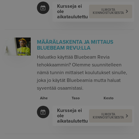
Kursseja ei
ILMOITA
ole
KIINNOSTUKSESTA
aikataulutettu
MÄÄRÄLASKENTA JA MITTAUS
BLUEBEAM REVU:LLA
Haluatko käyttää Bluebeam Revia
tehokkaammin? Olemme suunnitelleen
nämä tunnin mittaiset koulutukset sinulle,
joka jo käytät Bluebeamia mutta haluat
syventää osaamistasi.
Aihe
Taso
Kesto
Kursseja ei
ILMOITA
ole
KIINNOSTUKSESTA
aikataulutettu