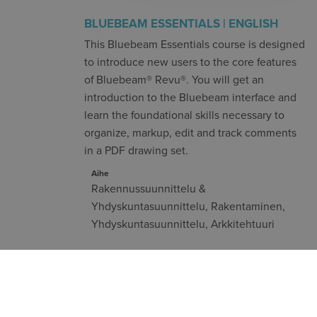
BLUEBEAM ESSENTIALS | ENGLISH
This Bluebeam Essentials course is designed
to introduce new users to the core features
of Bluebeam® Revu®. You will get an
introduction to the Bluebeam interface and
learn the foundational skills necessary to
organize, markup, edit and track comments
in a PDF drawing set.
Aihe
Rakennussuunnittelu &
Yhdyskuntasuunnittelu
,
Rakentaminen
,
Yhdyskuntasuunnittelu
,
Arkkitehtuuri
Taso
Kesto
Peruskurssit
Kursseja ei
ILMOITA
ole
KIINNOSTUKSESTA