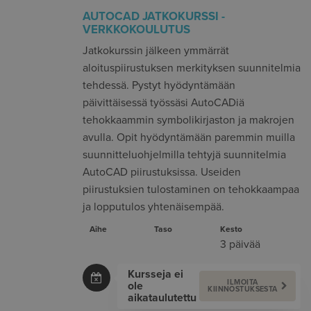
AUTOCAD JATKOKURSSI -
VERKKOKOULUTUS
Jatkokurssin jälkeen ymmärrät
aloituspiirustuksen merkityksen suunnitelmia
tehdessä. Pystyt hyödyntämään
päivittäisessä työssäsi AutoCADiä
tehokkaammin symbolikirjaston ja makrojen
avulla. Opit hyödyntämään paremmin muilla
suunnitteluohjelmilla tehtyjä suunnitelmia
AutoCAD piirustuksissa. Useiden
piirustuksien tulostaminen on tehokkaampaa
ja lopputulos yhtenäisempää.
Aihe
Taso
Kesto
3 päivää
Kursseja ei
ILMOITA
ole
KIINNOSTUKSESTA
aikataulutettu