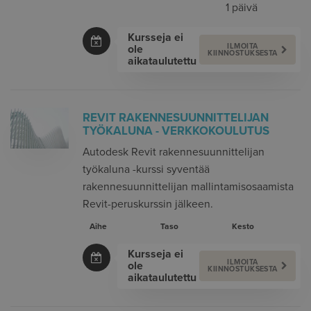
1 päivä
Kursseja ei
ILMOITA
ole
KIINNOSTUKSESTA
aikataulutettu
REVIT RAKENNESUUNNITTELIJAN
TYÖKALUNA - VERKKOKOULUTUS
Autodesk Revit rakennesuunnittelijan
työkaluna -kurssi syventää
rakennesuunnittelijan mallintamisosaamista
Revit-peruskurssin jälkeen.
Aihe
Taso
Kesto
Kursseja ei
ILMOITA
ole
KIINNOSTUKSESTA
aikataulutettu