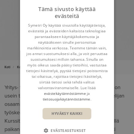
Tämä sivusto käyttää
evästeitä
Symetri Oy käyttää sivustolla käyttäjätietoja,
evästeitä ja evästeiden kaltaista teknologiaa
parantaakseen käyttäjäkokemusta ja
näyttääkseen sinulle personoitua
markkinointia verkossa. Teemme tämän vain,
jos annat suostumuksesi alla, ja voit peruuttaa
suostumuksesi milloin tahansa. Sinulla on
myös oikeus saada pääsy tietoihisi, vastustaa
Koti
Koulutus
Yrityskohtainen koulutus
tietojesi käsittelyä, pyytää tietojesi poistamista
tai oikaisua, rajoittaa tietojesi käsittelyä,
siirtää tietosi sekä tehdä valitus
Yritys- tai projektikohtaisesti muokattu koulutus on
valvontaviranomaiselle. Lue lisää
evästekäytännöstämme
ja
usein tehokkain tapa oppia ja kehittää suunnittelijan
tietosuojakäytännöstämme
.
osaamistasoa sekä tehostaa ja nopeuttaa
työskentelytapoja.
HYVÄKSY KAIKKI
Kurssit voidaan järjestää Symetrin tiloissa tai teillä
paikan päällä. Kurssin sisältö muokataan tarkasti
EVÄSTEASETUKSET