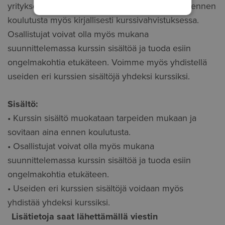
yrityksenne tarpeiden mukaan ja sovitaan aina ennen
koulutusta myös kirjallisesti kurssivahvistuksessa.
Osallistujat voivat olla myös mukana
suunnittelemassa kurssin sisältöä ja tuoda esiin
ongelmakohtia etukäteen. Voimme myös yhdistellä
useiden eri kurssien sisältöjä yhdeksi kurssiksi.
Sisältö:
• Kurssin sisältö muokataan tarpeiden mukaan ja
sovitaan aina ennen koulutusta.
• Osallistujat voivat olla myös mukana
suunnittelemassa kurssin sisältöä ja tuoda esiin
ongelmakohtia etukäteen.
• Useiden eri kurssien sisältöjä voidaan myös
yhdistää yhdeksi kurssiksi.
Lisätietoja saat lähettämällä viestin