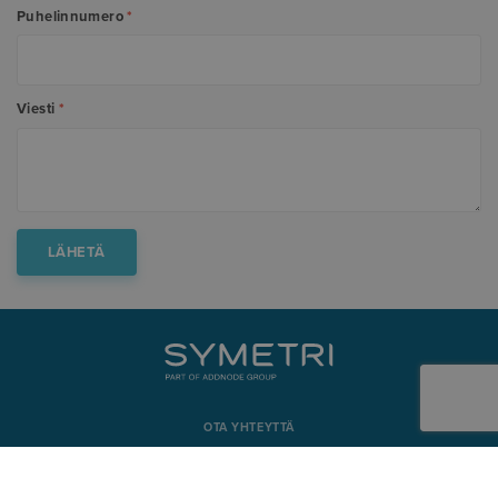
Puhelinnumero
*
Viesti
*
OTA YHTEYTTÄ
+358 9 5422 6500