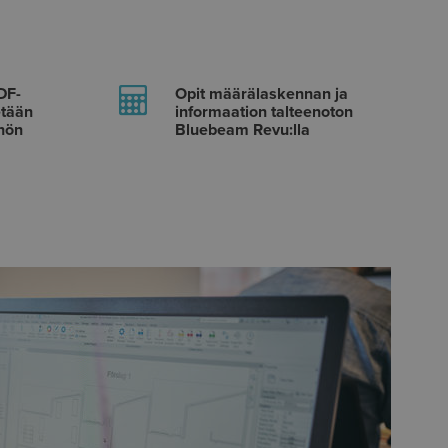
DF-
Opit määrälaskennan ja
etään
informaation talteenoton
öhön
Bluebeam Revu:lla