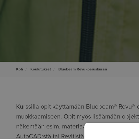
Koti
Koulutukset
Bluebeam Revu -peruskurssi
Kurssilla opit käyttämään Bluebeam® Revu®-
muokkaamiseen. Opit myös lisäämään objektej
näkemään esim. materiaalit ja pinnat PDF-dok
AutoCAD:stä tai Revitistä.