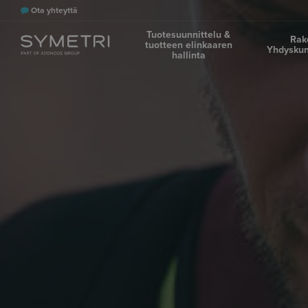
Ota yhteyttä
Tuotesuunnittelu &
Rak
tuotteen elinkaaren
Yhdyskun
hallinta