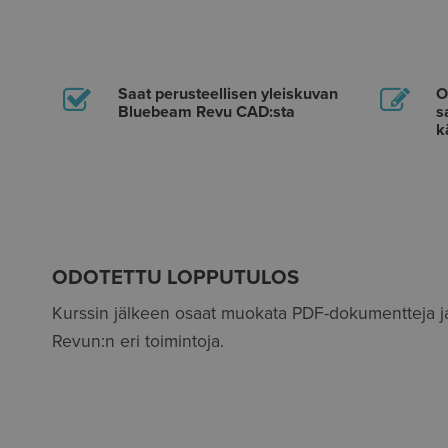
Saat perusteellisen yleiskuvan
O
Bluebeam Revu CAD:sta
s
k
ODOTETTU LOPPUTULOS
Kurssin jälkeen osaat muokata PDF-dokumentteja j
Revun:n eri toimintoja.