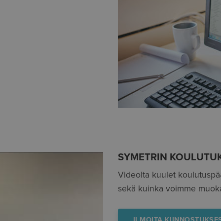
SYMETRIN KOULUTU
Videolta kuulet koulutuspää
sekä kuinka voimme muokat
ILMOITA KIINNOSTUKSES