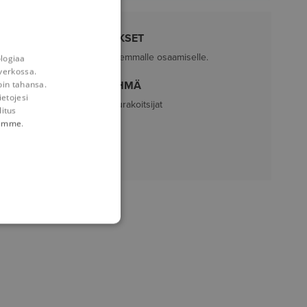
EDELLYTYKSET
Ei tarvetta aikaisemmalle osaamiselle.
ologiaa
verkossa.
oin tahansa.
KOHDERYHMÄ
ietojesi
Määrälaskijat ja urakoitsijat
litus
tämme
.
PITUUS
1 päivä