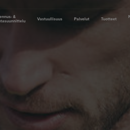
ennus- &
Vastuullisuus
Palvelut
Tuotteet
tasuunnittelu