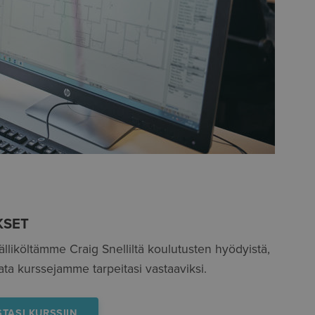
KSET
lliköltämme Craig Snelliltä koulutusten hyödyistä,
a kurssejamme tarpeitasi vastaaviksi.
TASI KURSSIIN