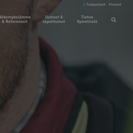
Tukiportaali
Finland
Näkemyksiämme
Uutiset &
Tietoa
& Referenssit
tapahtumat
Symetristä