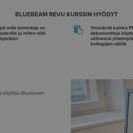
BLUEBEAM REVU KURSSIN HYÖDYT
pit mitä toimintoja on
Ymmärrät kuinka P
aatavilla ja miten niitä
dokumentteja käyt
äytetään
välineenä yhteisty
kollegojen välillä
a käyttää Bluebeam