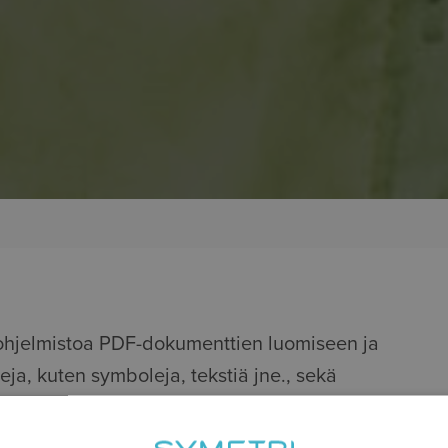
ohjelmistoa PDF-dokumenttien luomiseen ja
a, kuten symboleja, tekstiä jne., sekä
umentista, joka on luotu esimerkiksi