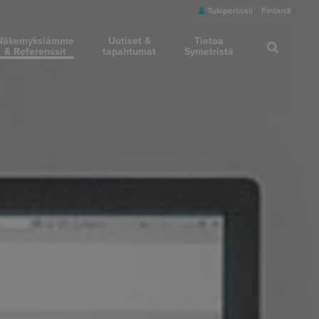
Tukiportaali
Finland
Näkemyksiämme
Uutiset &
Tietoa
& Referenssit
tapahtumat
Symetristä