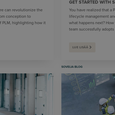
GET STARTED WITH 
re can revolutionize the
You have realized that a
om conception to
lifecycle management and 
 of PLM, highlighting how it
what happens next? How d
team successfully adopts it
LUE LISÄÄ
SOVELIA BLOG