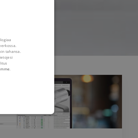
ologiaa
verkossa.
oin tahansa.
ietojesi
litus
tämme
.