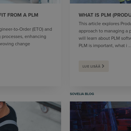
IT FROM A PLM
WHAT IS PLM (PROD
This article explores Pro
ngineer-to-Order (ETO) and
approach to managing a pr
g processes, enhancing
will learn about PLM softw
mproving change
PLM is important, what i ..
LUE LISÄÄ
SOVELIA BLOG