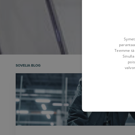
Symetr
parantaa
Teemme tämä
Sinulla
pois
SOVELIA BLOG
valvo