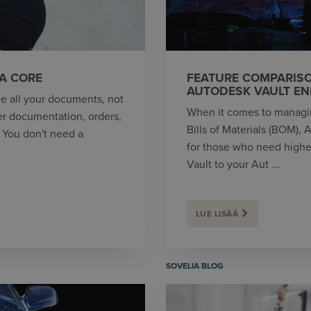
A CORE
FEATURE COMPARIS
AUTODESK VAULT EN
e all your documents, not
When it comes to managin
er documentation, orders,
Bills of Materials (BOM),
. You don't need a
for those who need higher q
Vault to your Aut ...
LUE LISÄÄ
SOVELIA BLOG