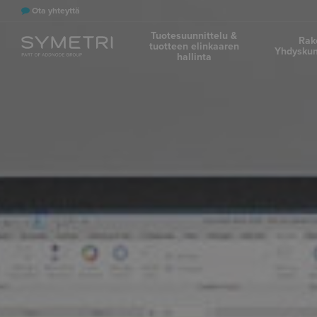
Ota yhteyttä
Tuotesuunnittelu &
Rak
tuotteen elinkaaren
Yhdyskun
hallinta