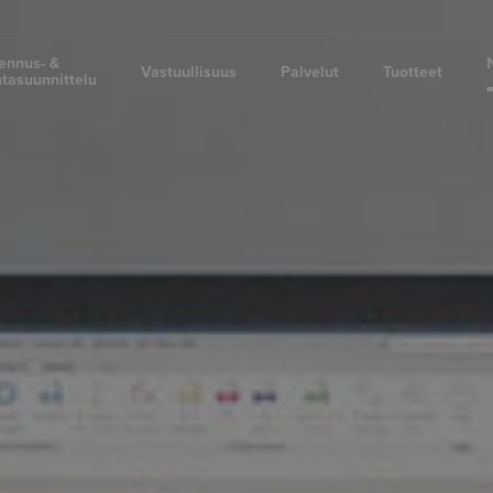
ennus- &
Vastuullisuus
Palvelut
Tuotteet
tasuunnittelu