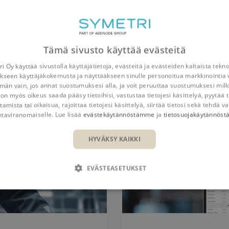
Tämä sivusto käyttää evästeitä
i Oy käyttää sivustolla käyttäjätietoja, evästeitä ja evästeiden kaltaista tekn
kseen käyttäjäkokemusta ja näyttääkseen sinulle personoitua markkinointia 
n vain, jos annat suostumuksesi alla, ja voit peruuttaa suostumuksesi mill
 on myös oikeus saada pääsy tietoihisi, vastustaa tietojesi käsittelyä, pyytää t
tamista tai oikaisua, rajoittaa tietojesi käsittelyä, siirtää tietosi sekä tehdä va
SOVELIA BLOG
ntaviranomaiselle. Lue lisää
evästekäytännöstämme
ja
tietosuojakäytännös
HYVÄKSY KAIKKI
EVÄSTEASETUKSET