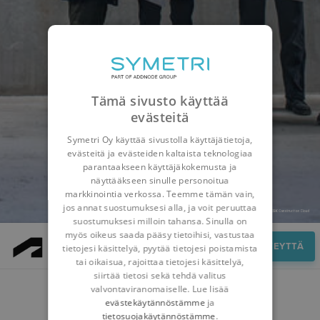
Tämä sivusto käyttää
evästeitä
Symetri Oy käyttää sivustolla käyttäjätietoja,
evästeitä ja evästeiden kaltaista teknologiaa
parantaakseen käyttäjäkokemusta ja
näyttääkseen sinulle personoitua
markkinointia verkossa. Teemme tämän vain,
jos annat suostumuksesi alla, ja voit peruuttaa
suostumuksesi milloin tahansa. Sinulla on
myös oikeus saada pääsy tietoihisi, vastustaa
Ota yhteyttä
OTA YHTEYTTÄ
tietojesi käsittelyä, pyytää tietojesi poistamista
tai oikaisua, rajoittaa tietojesi käsittelyä,
siirtää tietosi sekä tehdä valitus
valvontaviranomaiselle. Lue lisää
OTA YHTEYTTÄ
evästekäytännöstämme
ja
tietosuojakäytännöstämme
.