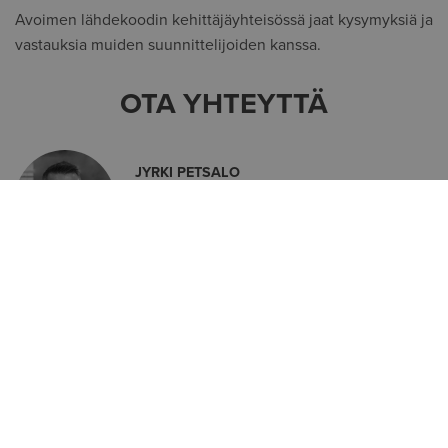
Avoimen lähdekoodin kehittäjäyhteisössä jaat kysymyksiä ja
vastauksia muiden suunnittelijoiden kanssa.
OTA YHTEYTTÄ
JYRKI PETSALO
Rakennussuunnittelun ratkaisut
JAA