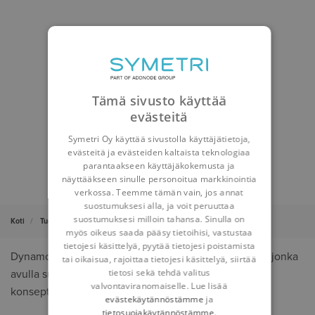
Tämä sivusto käyttää
evästeitä
Symetri Oy käyttää sivustolla käyttäjätietoja,
evästeitä ja evästeiden kaltaista teknologiaa
parantaakseen käyttäjäkokemusta ja
näyttääkseen sinulle personoitua markkinointia
verkossa. Teemme tämän vain, jos annat
suostumuksesi alla, ja voit peruuttaa
suostumuksesi milloin tahansa. Sinulla on
Koti
Tuotteet
Dynamo
myös oikeus saada pääsy tietoihisi, vastustaa
tietojesi käsittelyä, pyytää tietojesi poistamista
Dynamo Studio
on visuaalinen ohjelmointiympäristö, jonka
tai oikaisua, rajoittaa tietojesi käsittelyä, siirtää
tietosi sekä tehdä valitus
avulla suunnittelijat voivat
tutkia parametrisia
valvontaviranomaiselle. Lue lisää
konseptisuunnitelmia ja automatisoida tehtäviä.
evästekäytännöstämme
ja
tietosuojakäytännöstämme
.