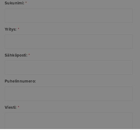
Sukunimi:
*
Yritys:
*
Sähköposti:
*
Puhelinnumero:
Viesti:
*