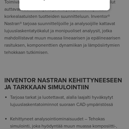
Toimivammat ohjelmistot ja mutkattomammat työnkulut
auttavat suunnittelijoita ja analysoijia keskittymään
korkealaatuisten tuotteiden suunnitteluun. Inventor®
Nastran® tarjoaa suunnittelijoille ja analysoijille kattavat
lujuuslaskentatyökalut ja monipuoliset analyysit, jotka
mahdollistavat muun muassa lineaarisen ja epälineaarisen
rasituksen, komponenttien dynamiikan ja lämpösiirtymien
tehokkaan tutkimisen.
INVENTOR NASTRAN KEHITTYNEESEEN
JA TARKKAAN SIMULOINTIIN
Tarjoaa tarkat ja luotettavat, alalla laajalti hyväksytyt
lujuuslaskentatoiminnot suoraan CAD-ympäristössä
Kehittyneet analysointiominaisuudet – Tehokas
simulointi, joka hyödyntää muun muassa komposiitti-,