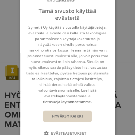
Tämä sivusto käyttää
evästeitä
Symetri Oy käyttää sivustolla käyttäjätietoja,
evästeitä ja evästeiden kaltaista teknologiaa
parantaakseen käyttäjäkokemusta ja
näyttääkseen sinulle personoitua
markkinointia verkossa. Teemme tämän vain,
jos annat suostumuksesi alla, ja voit peruuttaa
suostumuksesi milloin tahansa. Sinulla on
myös oikeus saada pääsy tietoihisi, vastustaa
tietojesi käsittelyä, pyytää tietojesi poistamista
tai oikaisua, rajoittaa tietojesi käsittelyä,
siirtää tietosi sekä tehdä valitus
valvontaviranomaiselle. Lue lisää
HYÖDYNNÄ ANALYYSEISSÄ
evästekäytännöstämme
ja
tietosuojakäytännöstämme
.
ENTISTÄ MONIPUOLISEMPIA
OMINAISUUKSIA JA
HYVÄKSY KAIKKI
MATERIAALEJA
EVÄSTEASETUKSET