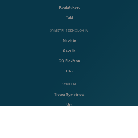
Koulutukset
Tuki
SYMETRI TEKNOLOGIA
Naviate
Sovelia
CQ FlexMon
CQi
SYMETRI
Tietoa Symetristä
Ura
Ota yhteytta