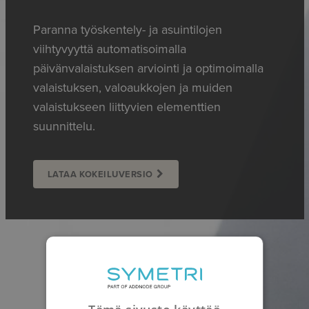
Paranna
työskentely
-
ja asuintilojen
viihtyvyyttä automatisoimalla
päivänvalaistuksen
arviointi ja optimoimalla
valaistuksen, valoaukkojen ja muiden
valaistukseen liittyvien
elementtien
suunnittelu.
LATAA KOKEILUVERSIO