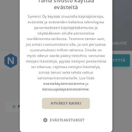
Tämä sivusto käyttää
evästeitä
Symetri Oy käyttää sivustolla käyttäjätietoja,
evästeitä ja evästeiden kaltaista teknologiaa
parantaakseen käyttäjäkokemusta ja
näyttääkseen sinulle personoitua
markkinointia verkossa. Teemme tämän vain,
jos annat suostumuksesi alla, ja voit peruuttaa
suostumuksesi milloin tahansa. Sinulla on
myös oikeus saada pääsy tietoihisi, vastustaa
Resurssit
OTA YHTEYTTÄ
tietojesi käsittelyä, pyytää tietojesi poistamista
tai oikaisua, rajoittaa tietojesi käsittelyä,
siirtää tietosi sekä tehdä valitus
valvontaviranomaiselle. Lue lisää
evästekäytännöstämme
ja
TALLENTEET
KOULUTUKSET
BLOGI
tietosuojakäytännöstämme
.
HYVÄKSY KAIKKI
FILTER
EVÄSTEASETUKSET