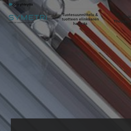
Ota yhteyttä
Tuotesuunnittelu &
Rak
tuotteen elinkaaren
Yhdyskun
hallinta