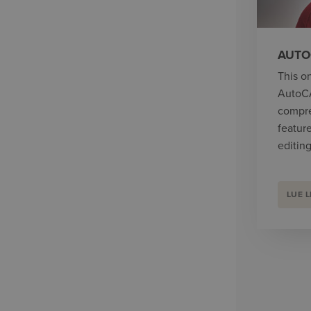
AUTO
This o
AutoCA
compre
featur
editin
LUE L