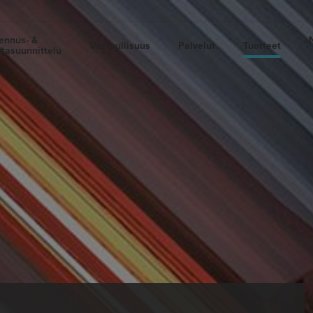
ennus- &
Vastuullisuus
Palvelut
Tuotteet
tasuunnittelu