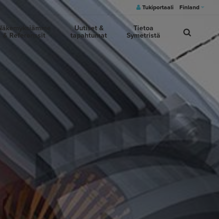
Tukiportaali
Finland
Näkemyksiämme
Uutiset &
Tietoa
& Referenssit
tapahtumat
Symetristä