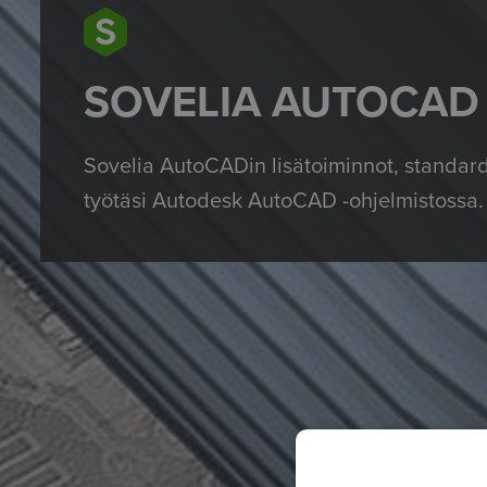
SOVELIA AUTOCAD
Sovelia AutoCADin
lisätoimin
not, standar
työtäsi Autodesk AutoCAD -ohjelmistossa.