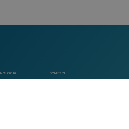
KNOLOGIA
SYMETRI
Tietoa Symetristä
Ura
on
Ota yhteytta