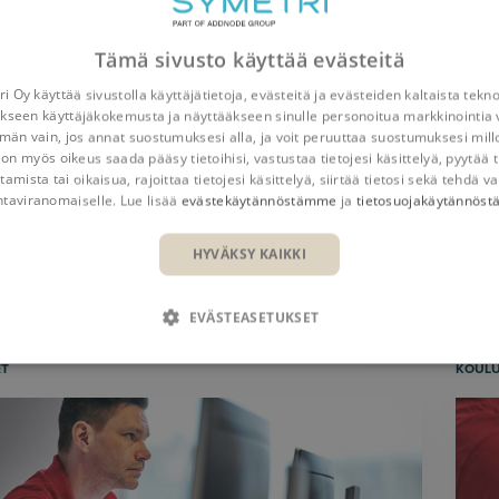
Tämä sivusto käyttää evästeitä
i Oy käyttää sivustolla käyttäjätietoja, evästeitä ja evästeiden kaltaista tekn
kseen käyttäjäkokemusta ja näyttääkseen sinulle personoitua markkinointia 
n vain, jos annat suostumuksesi alla, ja voit peruuttaa suostumuksesi mill
 on myös oikeus saada pääsy tietoihisi, vastustaa tietojesi käsittelyä, pyytää t
tamista tai oikaisua, rajoittaa tietojesi käsittelyä, siirtää tietosi sekä tehdä va
Yleiskatsaus
Hyödyt
Toimi
ntaviranomaiselle. Lue lisää
evästekäytännöstämme
ja
tietosuojakäytännös
HYVÄKSY KAIKKI
KOULUTUKSET
WEBINAARIT JA TAPAHTUMAT
EVÄSTEASETUKSET
ET
KOUL