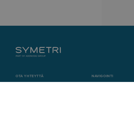
OTA YHTEYTTÄ
NAVIGOINTI
+358 9 5422 6500
Tuotesuunnittelu ja
elinkaaren hallinta
info@symetri.fi
Rakennussuunnitte
Yhdyskuntasuunnitt