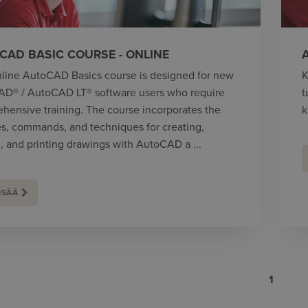
CAD BASIC COURSE - ONLINE
nline AutoCAD Basics course is designed for new
K
D® / AutoCAD LT® software users who require
t
hensive training. The course incorporates the
k
es, commands, and techniques for creating,
g, and printing drawings with AutoCAD a ...
ISÄÄ
1