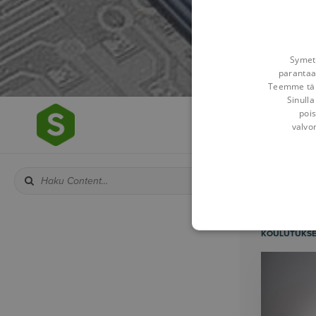
Symetr
parantaa
Teemme tämä
Sinulla
pois
valvo
KOULUTUKS