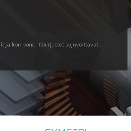
dit
ja
komponenttikirjastot sujuvoittavat