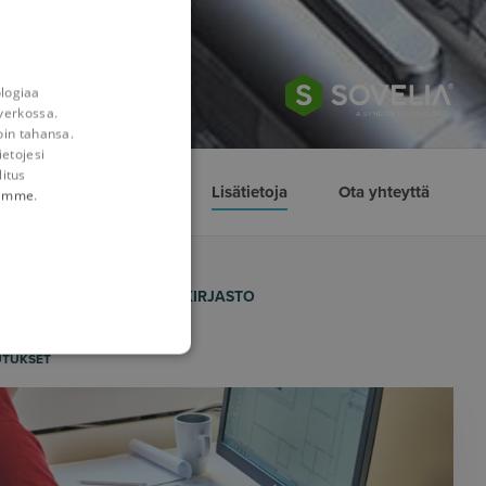
ologiaa
verkossa.
oin tahansa.
ietojesi
litus
nnot
Referenssit
Lisätietoja
Ota yhteyttä
tämme
.
BLOGIT
VIDEOKIRJASTO
UTUKSET