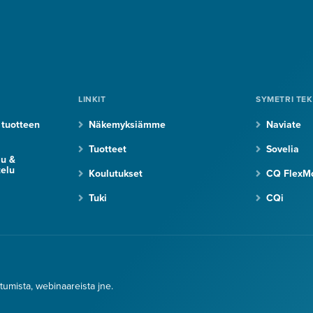
LINKIT
SYMETRI TE
 tuotteen
Näkemyksiämme
Naviate
Tuotteet
Sovelia
lu &
elu
Koulutukset
CQ FlexM
Tuki
CQi
htumista, webinaareista jne.