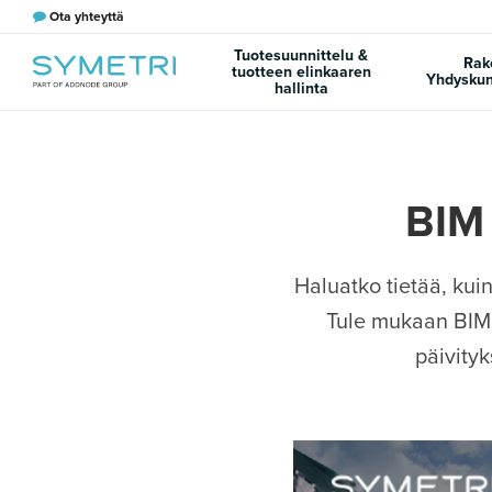
Ota yhteyttä
Tuotesuunnittelu &
Rak
tuotteen elinkaaren
Yhdyskun
hallinta
BIM
Haluatko tietää, kui
Tule mukaan BIM 
päivityk