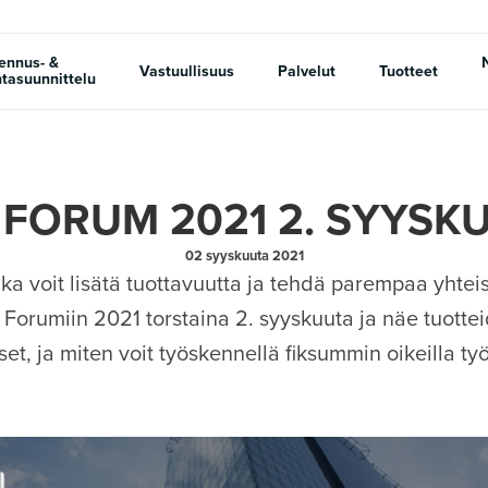
ennus- &
Vastuullisuus
Palvelut
Tuotteet
tasuunnittelu
 FORUM 2021 2. SYYSK
02 syyskuuta 2021
nka voit lisätä tuottavuutta ja tehdä parempaa yhteis
Forumiin 2021 torstaina 2. syyskuuta ja näe tuotte
set, ja miten voit työskennellä fiksummin oikeilla työ