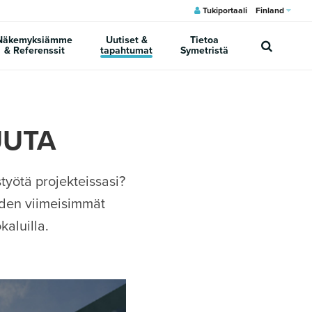
Tukiportaali
Finland
Näkemyksiämme
Uutiset &
Tietoa
& Referenssit
tapahtumat
Symetristä
UUTA
työtä projekteissasi?
iden viimeisimmät
kaluilla.