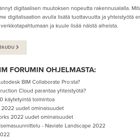
nnyt digitaalisen muutoksen nopeutta rakennusalalla. Mi
 digitalisaation avulla lisätä tuottavuutta ja yhteistyötä 
rkkotapahtumaan ja kuule lisää näistä aiheista.
TTAUDU
BIM FORUMIN OHJELMASTA:
 Autodesk BIM Collaborate Pro:sta?
uction Cloud parantaa yhteistyötä?
10 käytetyintä toimintoa
 2022 uudet ominaisuudet
Works 2022 uudet ominaisuudet
isemasuunnittelu - Naviate Landscape 2022
2022