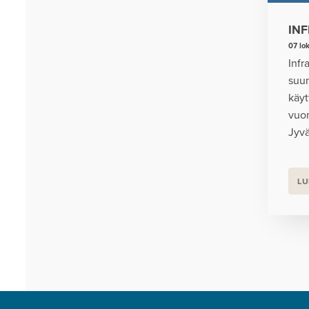
IN
07 lo
Infr
suun
käyt
vuon
Jyvä
LU