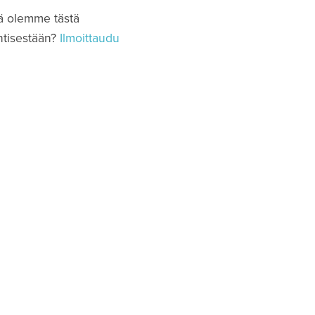
tä olemme tästä
entisestään?
Ilmoittaudu