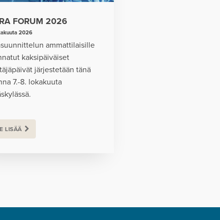
FRA FORUM 2026
kakuuta 2026
asuunnittelun ammattilaisille
natut kaksipäiväiset
täjäpäivät järjestetään tänä
na 7.-8. lokakuuta
skylässä.
E LISÄÄ