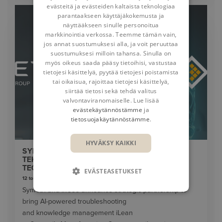
evästeitä ja evästeiden kaltaista teknologiaa
parantaakseen käyttäjäkokemusta ja
näyttääkseen sinulle personoitua
markkinointia verkossa. Teemme tämän vain,
jos annat suostumuksesi alla, ja voit peruuttaa
suostumuksesi milloin tahansa. Sinulla on
myös oikeus saada pääsy tietoihisi, vastustaa
tietojesi käsittelyä, pyytää tietojesi poistamista
tai oikaisua, rajoittaa tietojesi käsittelyä,
siirtää tietosi sekä tehdä valitus
valvontaviranomaiselle. Lue lisää
evästekäytännöstämme
ja
tietosuojakäytännöstämme
.
HYVÄKSY KAIKKI
SYMETRIN JA INUSE:N KUMPPANUUS TUO
TEKOÄLYN OSAKSI VALMISTAVAN
TEOLLISUUDEN VIANRATKAISUA
EVÄSTEASETUKSET
12 toukokuuta 2026
Symetri and InUse announce strategic partnership to
bring AI-powered troubleshooting
and knowledge management iLean