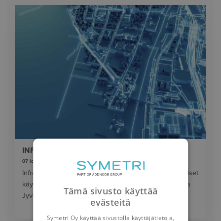
INFRA FORUM 2026
07 lokakuuta 2026
Infrasuunnittelun ammattilaisille suunnatut kaksipäiväiset
käyttäjäpäivät järjestetään tänä vuonna 7.-8. lokakuuta
Tämä sivusto käyttää
Jyväskylässä.
evästeitä
Symetri Oy käyttää sivustolla käyttäjätietoja,