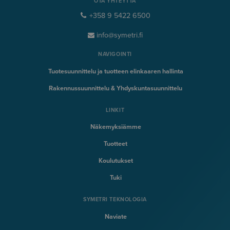
OTA YHTEYTTÄ
+358 9 5422 6500
info@symetri.fi
NAVIGOINTI
Tuotesuunnittelu ja tuotteen elinkaaren hallinta
Rakennussuunnittelu & Yhdyskuntasuunnittelu
LINKIT
Näkemyksiämme
Tuotteet
Koulutukset
Tuki
SYMETRI TEKNOLOGIA
Naviate