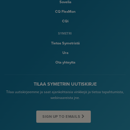
Sovelia
CQ FlexMon
CQi
SYMETRI
Tietoa Symetristä
Ura
Ota yhteytta
TILAA SYMETRIN UUTISKIRJE
Tilaa uutiskirjeemme ja saat ajankohtaisia vinkkejä ja tietoa tapahtumista,
webinaareista jne.
SIGN UP TO EMAILS