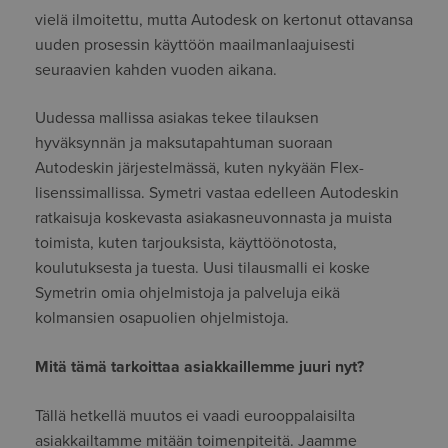
vielä ilmoitettu, mutta Autodesk on kertonut ottavansa
uuden prosessin käyttöön maailmanlaajuisesti
seuraavien kahden vuoden aikana.
Uudessa mallissa asiakas tekee tilauksen
hyväksynnän ja maksutapahtuman suoraan
Autodeskin järjestelmässä, kuten nykyään Flex-
lisenssimallissa. Symetri vastaa edelleen Autodeskin
ratkaisuja koskevasta asiakasneuvonnasta ja muista
toimista, kuten tarjouksista, käyttöönotosta,
koulutuksesta ja tuesta. Uusi tilausmalli ei koske
Symetrin omia ohjelmistoja ja palveluja eikä
kolmansien osapuolien ohjelmistoja.
Mitä tämä tarkoittaa asiakkaillemme juuri nyt?
Tällä hetkellä muutos ei vaadi eurooppalaisilta
asiakkailtamme mitään toimenpiteitä. Jaamme