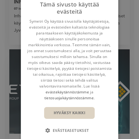
INFRA FORUM 2026
Tämä sivusto käyttää
07 lokakuuta 2026
evästeitä
Infrasuunnittelun ammattilaisille suunnatut kaksipäiväiset
Symetri Oy käyttää sivustolla käyttäjätietoja,
käyttäjäpäivät järjestetään tänä vuonna 7.-8. lokakuuta
evästeitä ja evästeiden kaltaista teknologiaa
Jyväskylässä.
parantaakseen käyttäjäkokemusta ja
näyttääkseen sinulle personoitua
markkinointia verkossa. Teemme tämän vain,
jos annat suostumuksesi alla, ja voit peruuttaa
suostumuksesi milloin tahansa. Sinulla on
myös oikeus saada pääsy tietoihisi, vastustaa
tietojesi käsittelyä, pyytää tietojesi poistamista
tai oikaisua, rajoittaa tietojesi käsittelyä,
siirtää tietosi sekä tehdä valitus
valvontaviranomaiselle. Lue lisää
evästekäytännöstämme
ja
tietosuojakäytännöstämme
.
HYVÄKSY KAIKKI
EVÄSTEASETUKSET