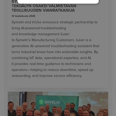
SYMETRIN JA INUSE:N KUMPPANUUS TUO
TEKOÄLYN OSAKSI VALMISTAVAN
TEOLLISUUDEN VIANRATKAISUA
12 toukokuuta 2026
Symetri and InUse announce strategic partnership to
bring AI-powered troubleshooting
and knowledge management iLean
to Symetri’s Manufacturing Customers. iLean is a
generative AI–powered troubleshooting assistant that
turns industrial know‑how into actionable insights. By
combining IoT data, operational expertise, and AI,
it provides real‑time guidance to technicians and
operators—helping to reduce downtime, speed up
onboarding, and improve service efficiency.