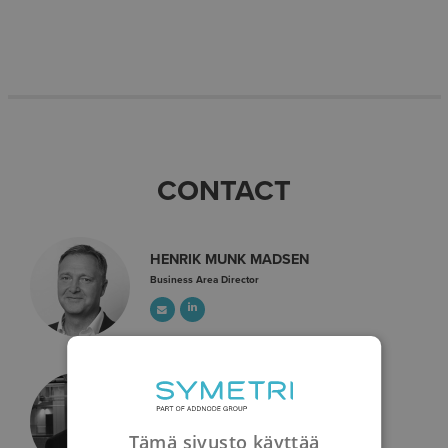
CONTACT
HENRIK MUNK MADSEN
Business Area Director
JAN TORE BUGGE
Product Manager Naviate
Tämä sivusto käyttää