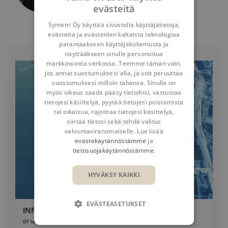
evästeitä
Symetri Oy käyttää sivustolla käyttäjätietoja,
evästeitä ja evästeiden kaltaista teknologiaa
parantaakseen käyttäjäkokemusta ja
näyttääkseen sinulle personoitua
markkinointia verkossa. Teemme tämän vain,
jos annat suostumuksesi alla, ja voit peruuttaa
suostumuksesi milloin tahansa. Sinulla on
myös oikeus saada pääsy tietoihisi, vastustaa
tietojesi käsittelyä, pyytää tietojesi poistamista
tai oikaisua, rajoittaa tietojesi käsittelyä,
siirtää tietosi sekä tehdä valitus
valvontaviranomaiselle. Lue lisää
evästekäytännöstämme
ja
tietosuojakäytännöstämme
.
HYVÄKSY KAIKKI
EVÄSTEASETUKSET
INFRA FORUM 2026
07 lokakuuta 2026