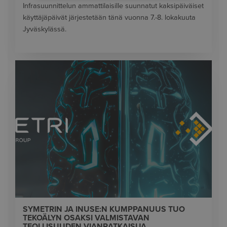
Infrasuunnittelun ammattilaisille suunnatut kaksipäiväiset
käyttäjäpäivät järjestetään tänä vuonna 7.-8. lokakuuta
Jyväskylässä.
SYMETRIN JA INUSE:N KUMPPANUUS TUO
TEKOÄLYN OSAKSI VALMISTAVAN
TEOLLISUUDEN VIANRATKAISUA