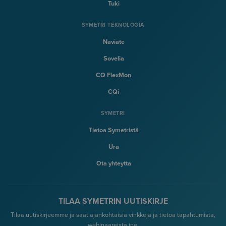
Tuki
SYMETRI TEKNOLOGIA
Naviate
Sovelia
CQ FlexMon
CQi
SYMETRI
Tietoa Symetristä
Ura
Ota yhteytta
TILAA SYMETRIN UUTISKIRJE
Tilaa uutiskirjeemme ja saat ajankohtaisia vinkkejä ja tietoa tapahtumista,
webinaareista jne.