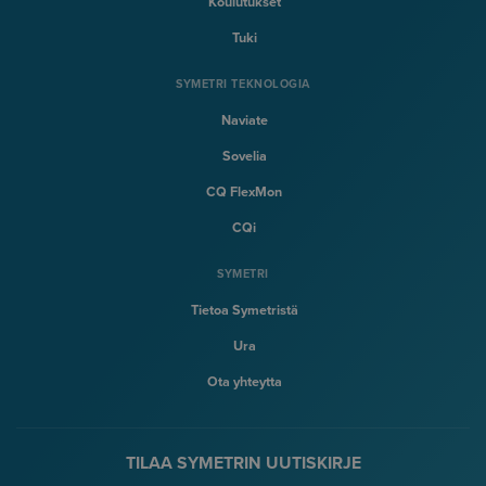
Koulutukset
Tuki
SYMETRI TEKNOLOGIA
Naviate
Sovelia
CQ FlexMon
CQi
SYMETRI
Tietoa Symetristä
Ura
Ota yhteytta
TILAA SYMETRIN UUTISKIRJE