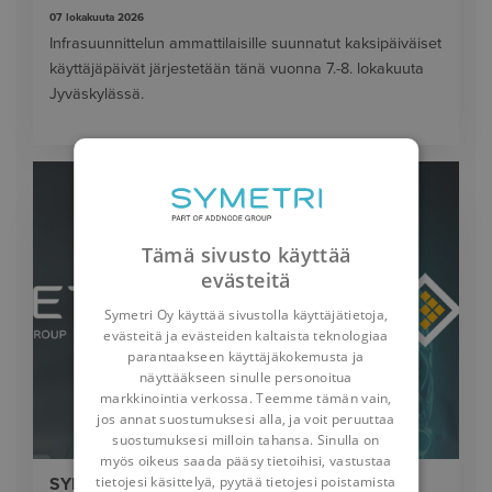
07 lokakuuta 2026
Infrasuunnittelun ammattilaisille suunnatut kaksipäiväiset
käyttäjäpäivät järjestetään tänä vuonna 7.-8. lokakuuta
Jyväskylässä.
Tämä sivusto käyttää
evästeitä
Symetri Oy käyttää sivustolla käyttäjätietoja,
evästeitä ja evästeiden kaltaista teknologiaa
parantaakseen käyttäjäkokemusta ja
näyttääkseen sinulle personoitua
markkinointia verkossa. Teemme tämän vain,
jos annat suostumuksesi alla, ja voit peruuttaa
suostumuksesi milloin tahansa. Sinulla on
myös oikeus saada pääsy tietoihisi, vastustaa
tietojesi käsittelyä, pyytää tietojesi poistamista
SYMETRIN JA INUSE:N KUMPPANUUS TUO