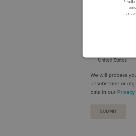
Sinulla
pois
Email
*
valvo
Phone number
We will process you
unsubscribe or obj
data in our
Privacy