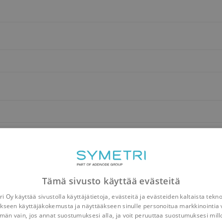
Tämä sivusto käyttää evästeitä
i Oy käyttää sivustolla käyttäjätietoja, evästeitä ja evästeiden kaltaista tekn
kseen käyttäjäkokemusta ja näyttääkseen sinulle personoitua markkinointia 
n vain, jos annat suostumuksesi alla, ja voit peruuttaa suostumuksesi mill