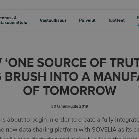
ennus- &
Vastuullisuus
Palvelut
Tuotteet
tasuunnittelu
‘ONE SOURCE OF TRUT
 BRUSH INTO A MANU
OF TOMORROW
30 tammikuuta 2019
s about to begin in order to create a fully integra
he new data sharing platform with SOVELIA as its c