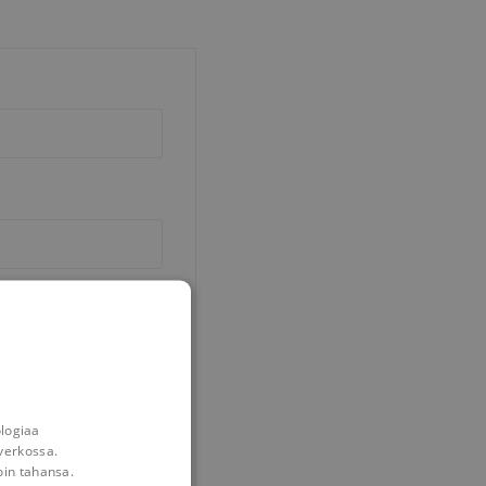
ologiaa
verkossa.
oin tahansa.