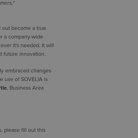
mers,"
l out become a true
 for a company-wide
er it's needed. It will
st future innovation.
ally embraced changes
he use of SOVELIA is
tle
, Business Area
please fill out this