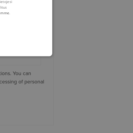
ietojesi
litus
tämme
.
tions. You can
cessing of personal