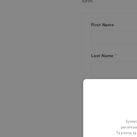
form:
First Name
Last Name
*
Company Name
*
Country
*
Symetr
parantaa
Teemme tämä