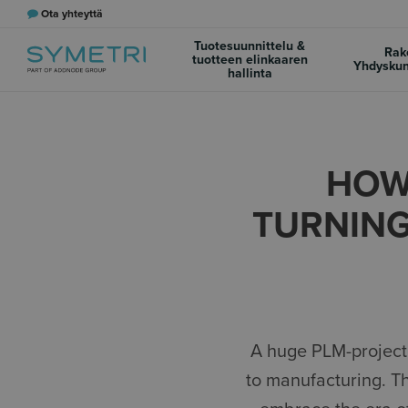
Ota yhteyttä
Tuotesuunnittelu &
Rak
tuotteen elinkaaren
Yhdyskun
hallinta
HOW 
TURNING
A huge PLM-project i
to manufacturing. T