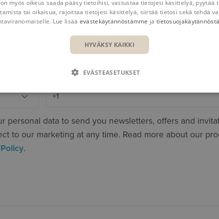
 on myös oikeus saada pääsy tietoihisi, vastustaa tietojesi käsittelyä, pyytää t
tamista tai oikaisua, rajoittaa tietojesi käsittelyä, siirtää tietosi sekä tehdä va
ntaviranomaiselle. Lue lisää
evästekäytännöstämme
ja
tietosuojakäytännös
HYVÄKSY KAIKKI
EVÄSTEASETUKSET
r personal data to send you newsletters, offers and invita
ect to our marketing at any time. Read more about our pro
 Policy
.