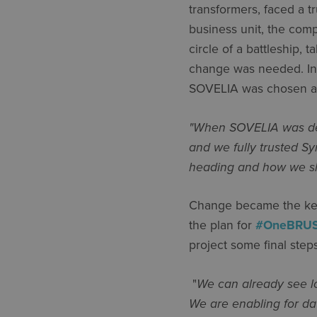
transformers, faced a t
business unit, the comp
circle of a battleship,
change was needed. In 
SOVELIA was chosen as 
"When SOVELIA was dem
and we fully trusted S
heading and how we sh
Change became the key 
the plan for
#OneBRU
project some final step
"
We can already see lo
We are enabling for da