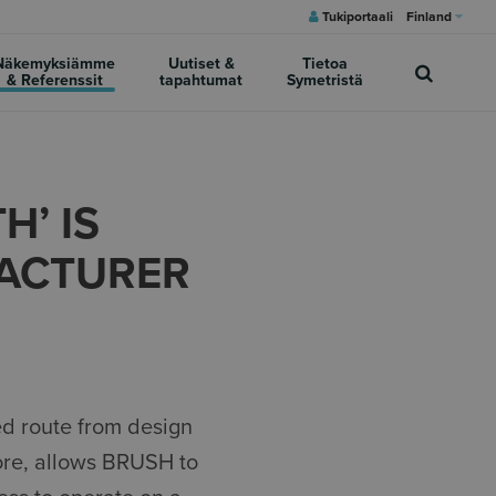
Tukiportaali
Finland
Näkemyksiämme
Uutiset &
Tietoa
& Referenssit
tapahtumat
Symetristä
H’ IS
FACTURER
ted route from design
ore, allows BRUSH to