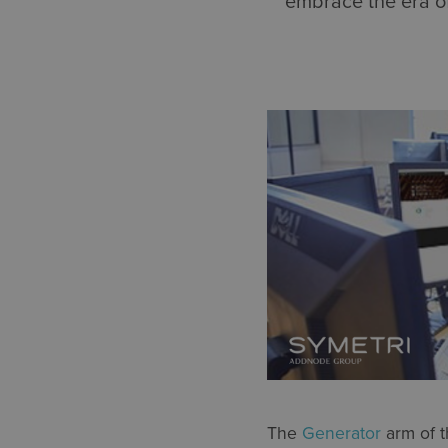
embrace the era of
The
Generator
arm of 