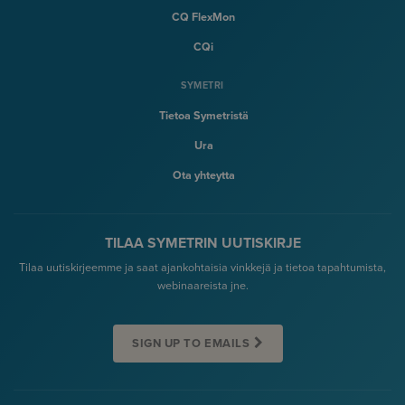
CQ FlexMon
CQi
SYMETRI
Tietoa Symetristä
Ura
Ota yhteytta
TILAA SYMETRIN UUTISKIRJE
Tilaa uutiskirjeemme ja saat ajankohtaisia vinkkejä ja tietoa tapahtumista,
webinaareista jne.
SIGN UP TO EMAILS