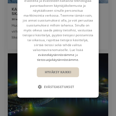
evästeitä ja evästeiden kaltaista teknologiaa
parantaakseen käyttäjäkokemusta ja
KASVU HIDASTUU, KUN TUOTETIETO EI
näyttääkseen sinulle personoitua
SKAALAUDU LIIKETOIMINNAN MUKANA
markkinointia verkossa. Teemme tämän vain,
30 kesäkuuta 2026
jos annat suostumuksesi alla, ja voit peruuttaa
suostumuksesi milloin tahansa. Sinulla on
Huonosti hallittu tuotetieto hidastaa kasvua ja lisää
myös oikeus saada pääsy tietoihisi, vastustaa
virheitä. Lue, miten PLM auttaa skaalaamaan
tietojesi käsittelyä, pyytää tietojesi poistamista
liiketoimintaa ja parantamaan päätöksentekoa.
tai oikaisua, rajoittaa tietojesi käsittelyä,
siirtää tietosi sekä tehdä valitus
valvontaviranomaiselle. Lue lisää
evästekäytännöstämme
ja
tietosuojakäytännöstämme
.
HYVÄKSY KAIKKI
EVÄSTEASETUKSET