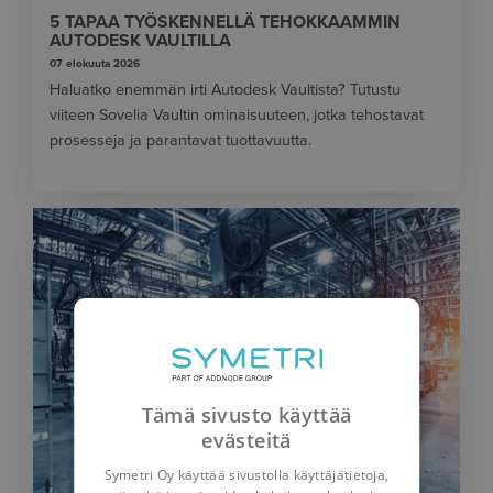
5 TAPAA TYÖSKENNELLÄ TEHOKKAAMMIN
AUTODESK VAULTILLA
07 elokuuta 2026
Haluatko enemmän irti Autodesk Vaultista? Tutustu
viiteen Sovelia Vaultin ominaisuuteen, jotka tehostavat
prosesseja ja parantavat tuottavuutta.
Tämä sivusto käyttää
evästeitä
Symetri Oy käyttää sivustolla käyttäjätietoja,