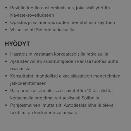
Revitiin luotiin uusi ominaisuus, joka sisällytettiin
Naviate-sovellukseen
Opastus ja valmennus uuden menetelmän käyttöön
Visualisointi Solibrin ratkaisuilla
HYÖDYT
Haasteisiin vastataan korkeatasoisilla ratkaisuilla
Ajatustenvaihto asiantuntijoiden kanssa tuottaa uutta
osaamista
Konsultointi mahdollisti aikaa säästävien menetelmien
jatkokehittämisen
Rakennuskustannuksissa saavutettiin 10 % säästöä
korjaamalla ongelmat virtuaalisesti Solibrilla
Pohjoismainen, mutta silti Autodeskiä lähellä oleva
tukitiimi on keskeinen voimavara