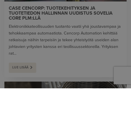
CASE CENCORP: TUOTEKEHITYKSEN JA
TUOTETIEDON HALLINNAN UUDISTUS SOVELIA
CORE PLM:LLÄ
Elektroniikkateollisuuden tuotanto vaatii yhä joustavampaa ja
tehokkaampaa automaatiota. Cencorp Automation kehittää
ratkaisuja näihin tarpeisiin ja tekee yhteistyötä useiden alan
johtavien yritysten kanssa eri teollisuussektoreilla. Yrityksen
rat...
LUE LISÄÄ
YLI SEITSEMÄN MILJARDIA TUOTEVARIANTTIA –
VAHTERUS HALLITSEE MONIMUTKAISUUDEN