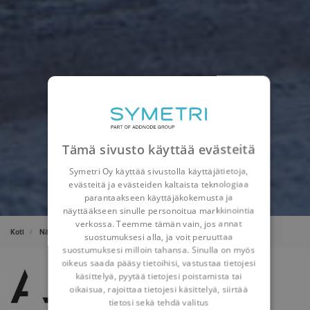
Tämä sivusto käyttää evästeitä
Symetri Oy käyttää sivustolla käyttäjätietoja,
evästeitä ja evästeiden kaltaista teknologiaa
parantaakseen käyttäjäkokemusta ja
näyttääkseen sinulle personoitua markkinointia
verkossa. Teemme tämän vain, jos annat
Koti
Näkemyksiämme
Referenssit
A-lab
suostumuksesi alla, ja voit peruuttaa
suostumuksesi milloin tahansa. Sinulla on myös
oikeus saada pääsy tietoihisi, vastustaa tietojesi
käsittelyä, pyytää tietojesi poistamista tai
oikaisua, rajoittaa tietojesi käsittelyä, siirtää
tietosi sekä tehdä valitus