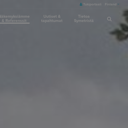
Tukiportaali
Finland
Näkemyksiämme
Uutiset &
Tietoa
& Referenssit
tapahtumat
Symetristä