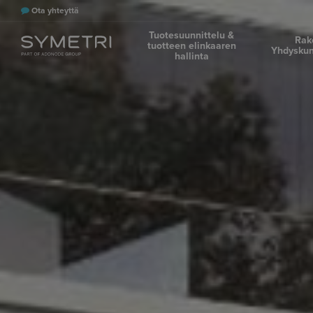
Ota yhteyttä
Tuotesuunnittelu &
Rak
tuotteen elinkaaren
Yhdyskun
hallinta