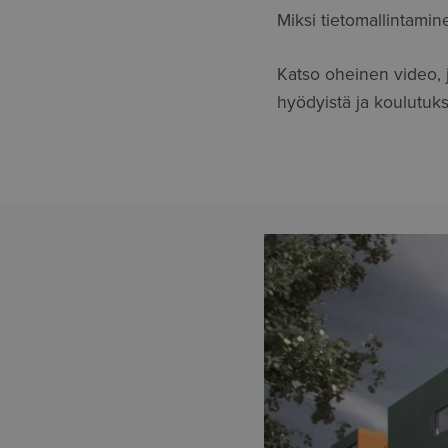
Miksi tietomallintamin
Katso oheinen video, j
hyödyistä ja koulutuk