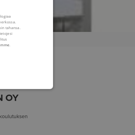
ologiaa
verkossa.
oin tahansa.
ietojesi
litus
tämme
.
N OY
a koulutuksen