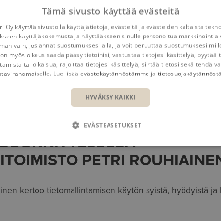
Tämä sivusto käyttää evästeitä
i Oy käyttää sivustolla käyttäjätietoja, evästeitä ja evästeiden kaltaista tekn
kseen käyttäjäkokemusta ja näyttääkseen sinulle personoitua markkinointia 
n vain, jos annat suostumuksesi alla, ja voit peruuttaa suostumuksesi mill
 on myös oikeus saada pääsy tietoihisi, vastustaa tietojesi käsittelyä, pyytää t
tamista tai oikaisua, rajoittaa tietojesi käsittelyä, siirtää tietosi sekä tehdä va
eferenssit
Architectural Company Petri Rouhiainen
ntaviranomaiselle. Lue lisää
evästekäytännöstämme
ja
tietosuojakäytännös
HYVÄKSY KAIKKI
LINTAMINEN
EVÄSTEASETUKSET
SUUNNITTELUSSA –
ITOIMISTO PETRI ROUHIAINE
ainen kertoo tietomallintamisen käytön syistä, hyödyistä j