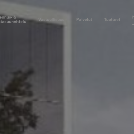
ennus- &
Vastuullisuus
Palvelut
Tuotteet
tasuunnittelu