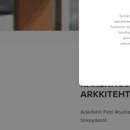
Symetr
parantaa
Teemme tämä
Sinulla
pois
Koti
Näkemyksiämme
R
valvo
TIETOMAL
RAKENNUS
ARKKITEHT
Arkkitehti Petri Rouhi
tärkeydestä.