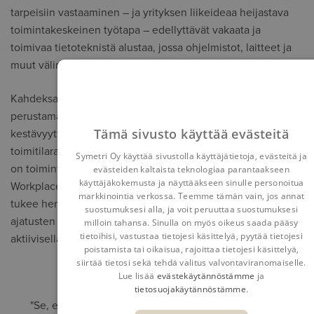
tarpeisiin vastaaminen – ja yrityksen liikeideaa heijastava
toimintakeskeinen työtapa – edellyttävät vakaata ja
toimivaa tietoteknistä alustaa, jossa ohjelmistot, laitteet ja
muut välineet toimivat saumattomasti yhteen.
Kahdeksan innovatiivisen arkkitehdin vuonna 2013
perustama Spectrum Arkitekter on erikoistunut luovuutta,
Tämä sivusto käyttää evästeitä
kestävyyttä ja parempaa työympäristöä tukeviin
toimitilaratkaisuihin. Suunnittelutyön johtavana ajatuksena
Symetri Oy käyttää sivustolla käyttäjätietoja, evästeitä ja
on toimintakeskeinen työskentely, Activity-Based
evästeiden kaltaista teknologiaa parantaakseen
käyttäjäkokemusta ja näyttääkseen sinulle personoitua
Workplace. Omia oppejaan noudattaen Spectrum Arkitekter
markkinointia verkossa. Teemme tämän vain, jos annat
tukee henkilöstönsä innovatiivisuutta yhteisöllisyyttä ja
suostumuksesi alla, ja voit peruuttaa suostumuksesi
ajatusten vaihtoa tukevilla toimitiloilla sekä osaamisen
milloin tahansa. Sinulla on myös oikeus saada pääsy
tietoihisi, vastustaa tietojesi käsittelyä, pyytää tietojesi
aktiivisella ylläpitämisellä.
poistamista tai oikaisua, rajoittaa tietojesi käsittelyä,
siirtää tietosi sekä tehdä valitus valvontaviranomaiselle.
Lue lisää
evästekäytännöstämme
ja
tietosuojakäytännöstämme
.
"Se, että päätimme investoida tarkoituksenmukaisiin