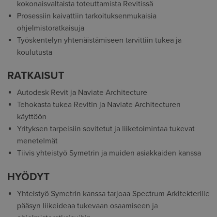
kokonaisvaltaista toteuttamista Revitissä
Prosessiin kaivattiin tarkoituksenmukaisia
ohjelmistoratkaisuja
Työskentelyn yhtenäistämiseen tarvittiin tukea ja
koulutusta
RATKAISUT
Autodesk Revit ja Naviate Architecture
Tehokasta tukea Revitin ja Naviate Architecturen
käyttöön
Yrityksen tarpeisiin sovitetut ja liiketoimintaa tukevat
menetelmät
Tiivis yhteistyö Symetrin ja muiden asiakkaiden kanssa
HYÖDYT
Yhteistyö Symetrin kanssa tarjoaa Spectrum Arkitekterille
pääsyn liikeideaa tukevaan osaamiseen ja