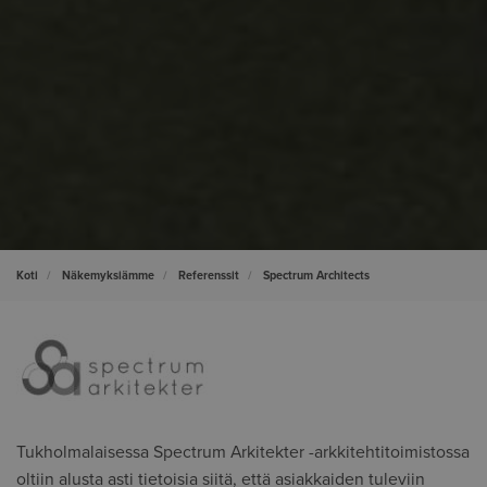
Koti
Näkemyksiämme
Referenssit
Spectrum Architects
Tukholmalaisessa Spectrum Arkitekter -arkkitehtitoimistossa
oltiin alusta asti tietoisia siitä, että asiakkaiden tuleviin