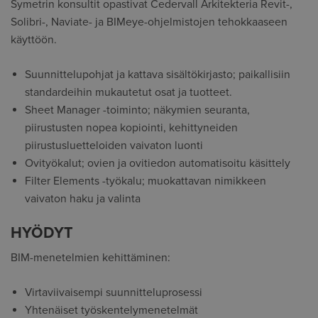
Symetrin konsultit opastivat Cedervall Arkitekteria Revit-,
Solibri-, Naviate- ja BIMeye-ohjelmistojen tehokkaaseen
käyttöön.
Suunnittelupohjat ja kattava sisältökirjasto; paikallisiin
standardeihin mukautetut osat ja tuotteet.
Sheet Manager -toiminto; näkymien seuranta,
piirustusten nopea kopiointi, kehittyneiden
piirustusluetteloiden vaivaton luonti
Ovityökalut; ovien ja ovitiedon automatisoitu käsittely
Filter Elements -työkalu; muokattavan nimikkeen
vaivaton haku ja valinta
HYÖDYT
BIM-menetelmien kehittäminen:
Virtaviivaisempi suunnitteluprosessi
Yhtenäiset työskentelymenetelmät