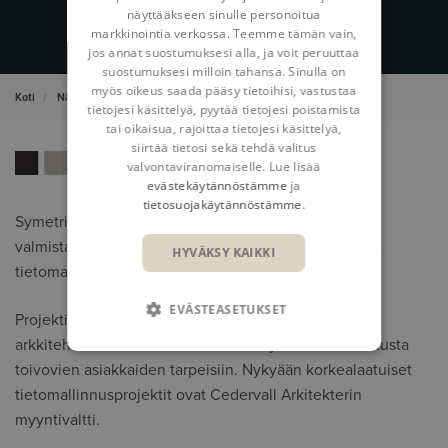
näyttääkseen sinulle personoitua
markkinointia verkossa. Teemme tämän vain,
jos annat suostumuksesi alla, ja voit peruuttaa
suostumuksesi milloin tahansa. Sinulla on
myös oikeus saada pääsy tietoihisi, vastustaa
Koti
Näkemyksiämme
Referenssit
Cedervall Arkitekter
tietojesi käsittelyä, pyytää tietojesi poistamista
tai oikaisua, rajoittaa tietojesi käsittelyä,
siirtää tietosi sekä tehdä valitus
valvontaviranomaiselle. Lue lisää
evästekäytännöstämme
ja
tietosuojakäytännöstämme
.
Symetrin kanssa yhteistyössä toteutettu huolellinen
valmistautuminen varmisti sujuvan siirtymisen 2D:stä
HYVÄKSY KAIKKI
tietomallinnukseen.
EVÄSTEASETUKSET
Projekti alkoi tukholmalaisen Cedervall Arkitekter -
arkkitehtitoimiston halusta vastata myös tietomallinnusta
toivovien asiakkaiden tarpeisiin. Nykyään korkealaatuiset
tietomallinnusprojektit ovat Cedervall Arkitekterin
myyntivaltti.