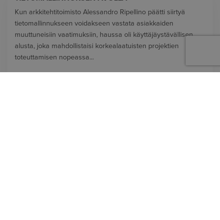
RIPELLINO VARMISTAA KASVUN
TIETOMALLINNUKSEN AVULLA
Kun arkkitehtitoimisto Alessandro Ripellino päätti siirtyä
tietomallinnukseen voidakseen vastata asiakkaiden
muuttuneisiin vaatimuksiin, haussa oli käyttäjäystävällisen
alusta, joka mahdollistaisi korkealaatuisten projektien
toteuttamisen nopeassa...
LUE LISÄÄ