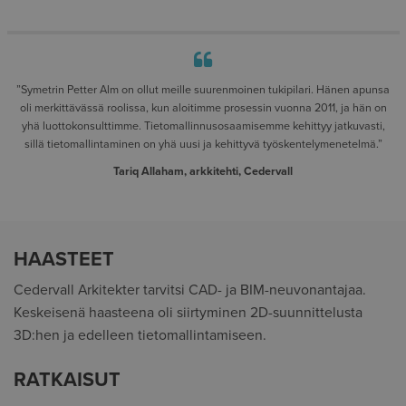
”Symetrin Petter Alm on ollut meille suurenmoinen tukipilari. Hänen apunsa
oli merkittävässä roolissa, kun aloitimme prosessin vuonna 2011, ja hän on
yhä luottokonsulttimme. Tietomallinnusosaamisemme kehittyy jatkuvasti,
sillä tietomallintaminen on yhä uusi ja kehittyvä työskentelymenetelmä.”
Tariq Allaham, arkkitehti, Cedervall
HAASTEET
Cedervall Arkitekter tarvitsi CAD- ja BIM-neuvonantajaa.
Keskeisenä haasteena oli siirtyminen 2D-suunnittelusta
3D:hen ja edelleen tietomallintamiseen.
RATKAISUT