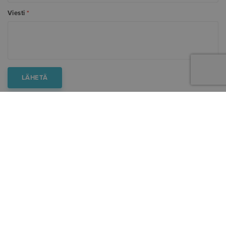
Viesti
*
SAMANKALTAISIA REFERENSSEJÄ
AUTOMATISOINNILLA SUJUVAT PROSESSIT