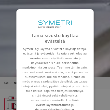
Tämä sivusto käyttää
evästeitä
Symetri Oy käyttää sivustolla käyttäjätietoja,
evästeitä ja evästeiden kaltaista teknologiaa
parantaakseen käyttäjäkokemusta ja
näyttääkseen sinulle personoitua
markkinointia verkossa. Teemme tämän vain,
jos annat suostumuksesi alla, ja voit peruuttaa
suostumuksesi milloin tahansa. Sinulla on
myös oikeus saada pääsy tietoihisi, vastustaa
Koti
Näkemyksiämme
Referenssit
IV Produkt - DA
tietojesi käsittelyä, pyytää tietojesi poistamista
tai oikaisua, rajoittaa tietojesi käsittelyä,
siirtää tietosi sekä tehdä valitus
valvontaviranomaiselle. Lue lisää
evästekäytännöstämme
ja
tietosuojakäytännöstämme
.