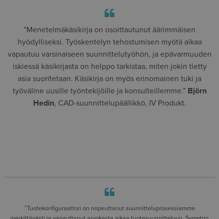
”Menetelmäkäsikirja on osoittautunut äärimmäisen
hyödylliseksi. Työskentelyn tehostumisen myötä aikaa
vapautuu varsinaiseen suunnittelutyöhön, ja epävarmuuden
iskiessä käsikirjasta on helppo tarkistaa, miten jokin tietty
asia suoritetaan. Käsikirja on myös erinomainen tuki ja
työväline uusille työntekijöille ja konsulteillemme.”
Björn
Hedin
, CAD-suunnittelupäällikkö, IV Produkt.
”Tuotekonfiguraattori on nopeuttanut suunnitteluprosessiamme
merkittävästi ja vapauttanut arvokasta aikaa tuotesuunnitteluun. Symetrin