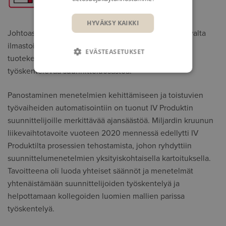
HYVÄKSY KAIKKI
Johtoaseman säilyttäminen edellyttää Ruotsin johtavalta
ilmastointikoneiden valmistajalta paitsi innovatiivista
EVÄSTEASETUKSET
tuotekehitystä, myös yhdenmukaisesti ja tehokkaasti
työskentelevää suunnitteluosastoa.
Panostaminen menetelmien kehittämiseen ja toistuvien
työvaiheiden automatisointiin on tuonut IV Produktin
suunnittelijoille merkittävää ajansäästöä. Miljardin kruunun
liikevaihtotavoite vuoteen 2020 mennessä edellytti IV
Produktilta prosessien tehostamista, johon ryhdyttiin
suunnittelumenetelmien yksityiskohtaisella kartoituksella.
Tavoitteena oli luoda yhteiset säännöt ja menetelmät
yhtenäistämään suunnittelijoiden työskentelyä ja
helpottamaan kollegoiden luomien mallien parissa
työskentelyä.