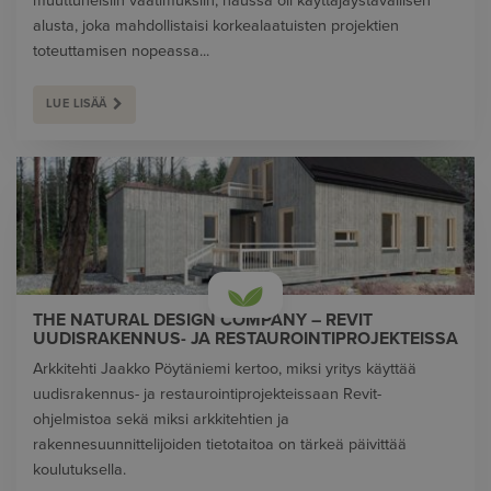
muuttuneisiin vaatimuksiin, haussa oli käyttäjäystävällisen
alusta, joka mahdollistaisi korkealaatuisten projektien
toteuttamisen nopeassa...
LUE LISÄÄ
THE NATURAL DESIGN COMPANY – REVIT
UUDISRAKENNUS- JA RESTAUROINTIPROJEKTEISSA
Arkkitehti Jaakko Pöytäniemi kertoo, miksi yritys käyttää
uudisrakennus- ja restaurointiprojekteissaan Revit-
ohjelmistoa sekä miksi arkkitehtien ja
rakennesuunnittelijoiden tietotaitoa on tärkeä päivittää
koulutuksella.