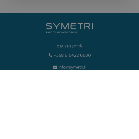
OTA YHTEYTTÄ
+358 9 5422 6500
info@symetri.fi
NAVIGOINTI
Tuotesuunnittelu ja tuotteen elinkaaren hallinta
Rakennussuunnittelu & Yhdyskuntasuunnittelu
LINKIT
Näkemyksiämme
Tuotteet