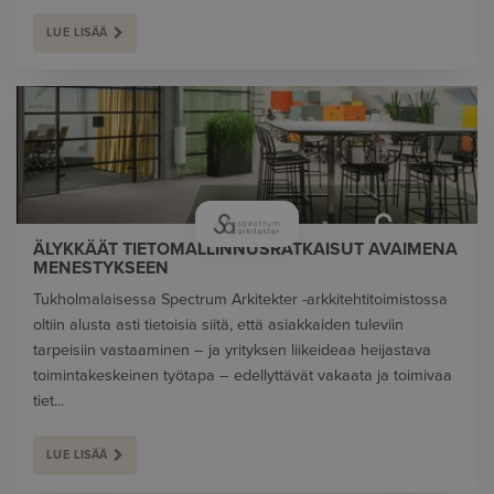
LUE LISÄÄ
ÄLYKKÄÄT TIETOMALLINNUSRATKAISUT AVAIMENA
MENESTYKSEEN
Tukholmalaisessa Spectrum Arkitekter -arkkitehtitoimistossa
oltiin alusta asti tietoisia siitä, että asiakkaiden tuleviin
tarpeisiin vastaaminen – ja yrityksen liikeideaa heijastava
toimintakeskeinen työtapa – edellyttävät vakaata ja toimivaa
tiet...
LUE LISÄÄ