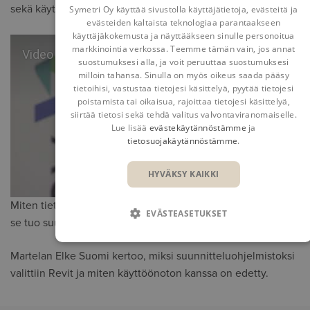
sekä käyttöönoton haasteista.
Symetri Oy käyttää sivustolla käyttäjätietoja, evästeitä ja
evästeiden kaltaista teknologiaa parantaakseen
käyttäjäkokemusta ja näyttääkseen sinulle personoitua
markkinointia verkossa. Teemme tämän vain, jos annat
Video
suostumuksesi alla, ja voit peruuttaa suostumuksesi
milloin tahansa. Sinulla on myös oikeus saada pääsy
tietoihisi, vastustaa tietojesi käsittelyä, pyytää tietojesi
poistamista tai oikaisua, rajoittaa tietojesi käsittelyä,
siirtää tietosi sekä tehdä valitus valvontaviranomaiselle.
Lue lisää
evästekäytännöstämme
ja
tietosuojakäytännöstämme
.
HYVÄKSY KAIKKI
Miten tietomallinnusta voidaan hyödyntää ja millaisia etuja
EVÄSTEASETUKSET
se tuo suunnitteluprosessiin?
Martelan Elke Suomi kertoo, miksi suunnitteluohjelmistoksi
valittiin Revit ja miten käyttöönoton kanssa on edetty.