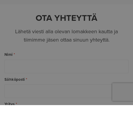
OTA YHTEYTTÄ
Lähetä viesti alla olevan lomakkeen kautta ja
tiimimme jäsen ottaa sinuun yhteyttä.
Nimi
*
Sähköposti
*
Yritys
*
Puhelinnumero
*