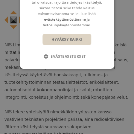
tai oikaisua, rajoittaa tietojesi käsittelyä,
siirtää tietosi sekä tehdä valitus
valvontaviranomaiselle. Lue lisää
evästekäytännöstämme
ja
tietosuojakäytännöstämme
.
HYVÄKSY KAIKKI
NIS Limited suunnittelee ja valmistaa monipuolisia teknisiä
mittatilausratkaisuja useille teollisuuden aloille. NIS:n
EVÄSTEASETUKSET
palvelutarjontaan sisältyvät muiden muassa alumiinihitsaus,
mekaaniset käsittelylaitteet, radioaktiivisten aineiden
käsittelyssä käytettävät hanskakaapit, tutkimus- ja
tuotekehitystoiminnan testauslaitteistot, erikoislaitteet,
automatisoidut kokoonpanolinjat ja -solut; robottien
integrointi, koneistus ja ohjelmointi; sekä konepajapalvelut.
NIS tekee yhteistyötä nimekkäiden yritysten kanssa
vaativien teknisten projektien parissa, aina radioaktiivisen
jätteen käsittelystä seuraavan sukupolven