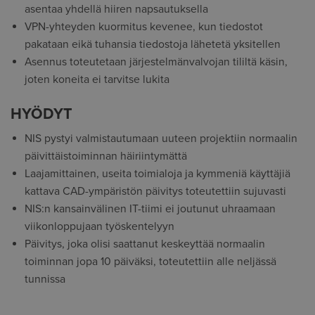
asentaa yhdellä hiiren napsautuksella
VPN-yhteyden kuormitus kevenee, kun tiedostot
pakataan eikä tuhansia tiedostoja lähetetä yksitellen
Asennus toteutetaan järjestelmänvalvojan tililtä käsin,
joten koneita ei tarvitse lukita
HYÖDYT
NIS pystyi valmistautumaan uuteen projektiin normaalin
päivittäistoiminnan häiriintymättä
Laajamittainen, useita toimialoja ja kymmeniä käyttäjiä
kattava CAD-ympäristön päivitys toteutettiin sujuvasti
NIS:n kansainvälinen IT-tiimi ei joutunut uhraamaan
viikonloppujaan työskentelyyn
Päivitys, joka olisi saattanut keskeyttää normaalin
toiminnan jopa 10 päiväksi, toteutettiin alle neljässä
tunnissa