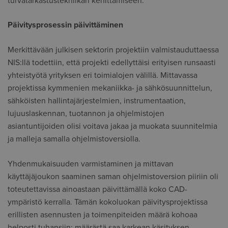
turvatarkastustekniikan kehittämiseen.
Päivitysprosessin päivittäminen
Merkittävään julkisen sektorin projektiin valmistauduttaessa
NIS:llä todettiin, että projekti edellyttäisi erityisen runsaasti
yhteistyötä yrityksen eri toimialojen välillä. Mittavassa
projektissa kymmenien mekaniikka- ja sähkösuunnittelun,
sähköisten hallintajärjestelmien, instrumentaation,
lujuuslaskennan, tuotannon ja ohjelmistojen
asiantuntijoiden olisi voitava jakaa ja muokata suunnitelmia
ja malleja samalla ohjelmistoversiolla.
Yhdenmukaisuuden varmistaminen ja mittavan
käyttäjäjoukon saaminen saman ohjelmistoversion piiriin oli
toteutettavissa ainoastaan päivittämällä koko CAD-
ympäristö kerralla. Tämän kokoluokan päivitysprojektissa
erillisten asennusten ja toimenpiteiden määrä kohoaa
helposti tuhansiin: määrästä saa karkean käsityksen