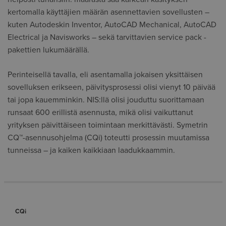
kertomalla käyttäjien määrän asennettavien sovellusten –
kuten Autodeskin Inventor, AutoCAD Mechanical, AutoCAD
Electrical ja Navisworks – sekä tarvittavien service pack -
pakettien lukumäärällä.
Perinteisellä tavalla, eli asentamalla jokaisen yksittäisen
sovelluksen erikseen, päivitysprosessi olisi vienyt 10 päivää
tai jopa kauemminkin. NIS:llä olisi jouduttu suorittamaan
runsaat 600 erillistä asennusta, mikä olisi vaikuttanut
yrityksen päivittäiseen toimintaan merkittävästi. Symetrin
CQ™-asennusohjelma (CQi) toteutti prosessin muutamissa
tunneissa – ja kaiken kaikkiaan laadukkaammin.
CQi