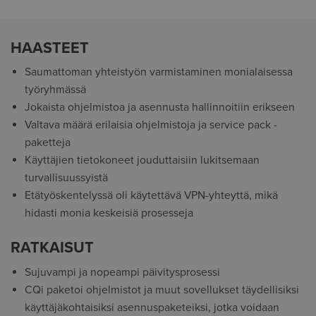
HAASTEET
Saumattoman yhteistyön varmistaminen monialaisessa
työryhmässä
Jokaista ohjelmistoa ja asennusta hallinnoitiin erikseen
Valtava määrä erilaisia ohjelmistoja ja service pack -
paketteja
Käyttäjien tietokoneet jouduttaisiin lukitsemaan
turvallisuussyistä
Etätyöskentelyssä oli käytettävä VPN-yhteyttä, mikä
hidasti monia keskeisiä prosesseja
RATKAISUT
Sujuvampi ja nopeampi päivitysprosessi
CQi paketoi ohjelmistot ja muut sovellukset täydellisiksi
käyttäjäkohtaisiksi asennuspaketeiksi, jotka voidaan