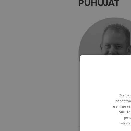
PUHUJAT
Symetr
LAWRENCE HOO
parantaa
Revit Structure & MEP
Teemme tämä
Sinulla
pois
valvo