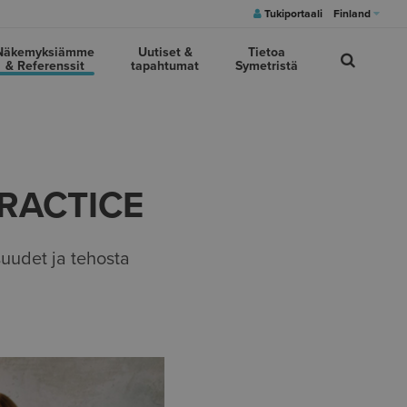
Tukiportaali
Finland
Näkemyksiämme
Uutiset &
Tietoa
& Referenssit
tapahtumat
Symetristä
PRACTICE
uudet ja tehosta