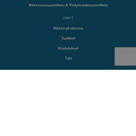
Rakennussuunnittelu & Yhdyskuntasuunnittelu
LINKIT
Näkemyksiämme
Tuotteet
Koulutukset
Tuki
SYMETRI TEKNOLOGIA
Naviate
Sovelia
CQ FlexMon
CQi
SYMETRI
Tietoa Symetristä