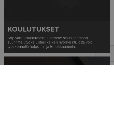
KOULUTUKSET
Sopivalla koulutuksella autamme sinua saamaan
suunnittelutyökaluistasi kaiken hyödyn irti, jotta voit
työskennellä helpomin ja tehokkaammin.