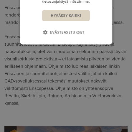
tietosuojakäytännöstämme
.
Enscape on Revitin ja muiden 3D CAD -ohjelmistojen
renderöintityökalu, joka antaa suunnittelijoille
HYVÄKSY KAIKKI
mahdollisuuden luoda kauniita visualisointeja reaaliajassa.
EVÄSTEASETUKSET
Enscape integroituu saumattomasti
suunnittelusovellukseesi. Enscape käynnistyy yhdellä
napsautuksella; olet vain muutaman sekunnin päässä täysin
visualisoidusta projektista – ei lataamista pilveen tai vientiä
erilliseen ohjelmaan. Ohjelmisto luo reaaliaikaisen linkin
Enscapen ja suunniteluohjelmistosi välille jolloin kaikki
CAD-sovelluksessasi tekemäsi muutokset näkyvät
välittömästi Enscapessa. Ohjelmisto on yhteensopiva
Revitin, SketchUpin, Rhinon, Archicadin ja Vectorworksin
kanssa.