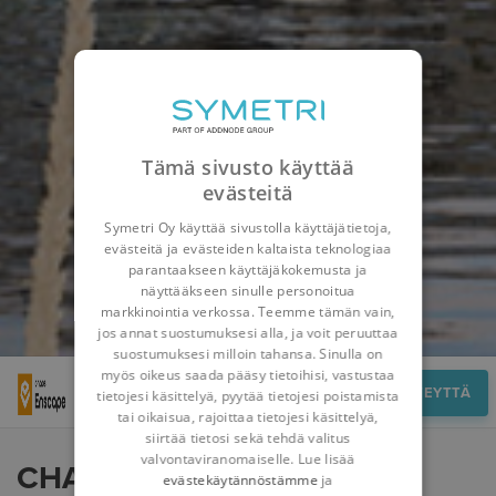
Tämä sivusto käyttää
evästeitä
Symetri Oy käyttää sivustolla käyttäjätietoja,
evästeitä ja evästeiden kaltaista teknologiaa
parantaakseen käyttäjäkokemusta ja
näyttääkseen sinulle personoitua
markkinointia verkossa. Teemme tämän vain,
jos annat suostumuksesi alla, ja voit peruuttaa
suostumuksesi milloin tahansa. Sinulla on
myös oikeus saada pääsy tietoihisi, vastustaa
Yleiskatsaus
OTA YHTEYTTÄ
tietojesi käsittelyä, pyytää tietojesi poistamista
tai oikaisua, rajoittaa tietojesi käsittelyä,
siirtää tietosi sekä tehdä valitus
valvontaviranomaiselle. Lue lisää
CHAOS ENSCAPE
evästekäytännöstämme
ja