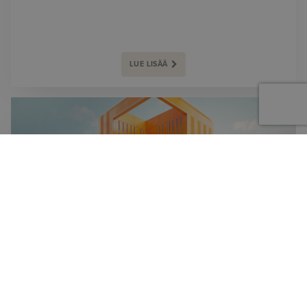
LUE LISÄÄ
TUOTTEET
CHAOS CORONA
Renderöintiohjelmisto, joka on suunniteltu korkealaatuiseen
arkkitehtoniseen visualisointiin 3ds Maxissa ja Cinema
4D:ssä.