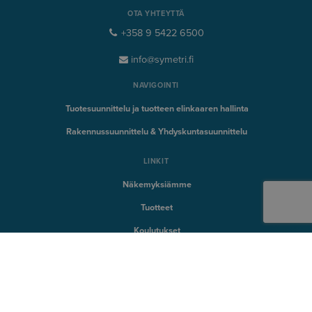
OTA YHTEYTTÄ
+358 9 5422 6500
info@symetri.fi
NAVIGOINTI
Tuotesuunnittelu ja tuotteen elinkaaren hallinta
Rakennussuunnittelu & Yhdyskuntasuunnittelu
LINKIT
Näkemyksiämme
Tuotteet
Koulutukset
Tuki
SYMETRI TEKNOLOGIA
Naviate