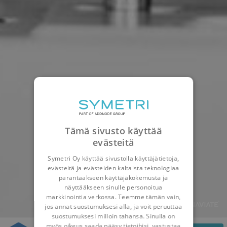
Tämä sivusto käyttää
evästeitä
Symetri Oy käyttää sivustolla käyttäjätietoja,
evästeitä ja evästeiden kaltaista teknologiaa
parantaakseen käyttäjäkokemusta ja
näyttääkseen sinulle personoitua
markkinointia verkossa. Teemme tämän vain,
jos annat suostumuksesi alla, ja voit peruuttaa
suostumuksesi milloin tahansa. Sinulla on
myös oikeus saada pääsy tietoihisi, vastustaa