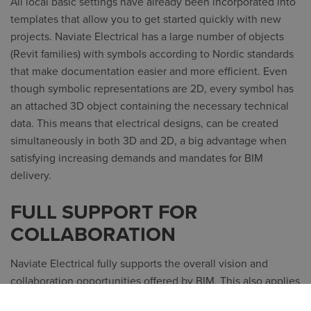
All local basic settings have already been incorporated into
templates that allow you to get started quickly with new
projects. Naviate Electrical has a large number of objects
(Revit families) with symbols according to Nordic standards
that make documentation easier and more efficient. Even
though symbolic representations are 2D, every symbol has
an attached 3D object containing the necessary technical
data. This means that electrical designs, can be created
simultaneously in both 3D and 2D, a big advantage when
satisfying increasing demands and mandates for BIM
delivery.
FULL SUPPORT FOR
COLLABORATION
Naviate Electrical fully supports the overall vision and
collaboration opportunities offered by BIM. This also applies
to how functions and symbols in the module interact as for