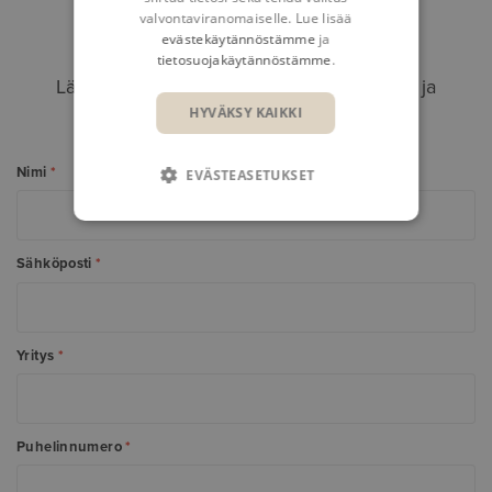
valvontaviranomaiselle. Lue lisää
OTA YHTEYTTÄ
evästekäytännöstämme
ja
tietosuojakäytännöstämme
.
Lähetä viesti alla olevan lomakkeen kautta ja
HYVÄKSY KAIKKI
tiimimme jäsen ottaa sinuun yhteyttä.
Nimi
*
EVÄSTEASETUKSET
Sähköposti
*
Yritys
*
Puhelinnumero
*