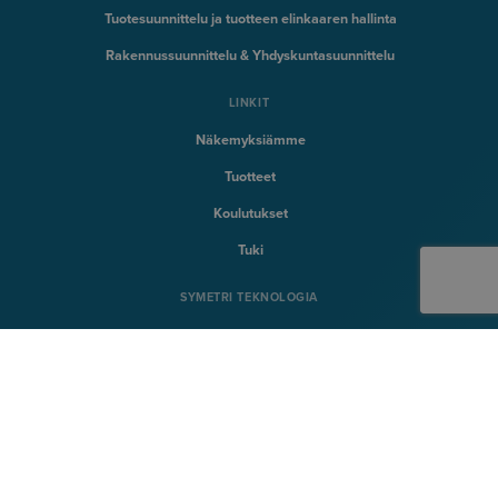
Tuotesuunnittelu ja tuotteen elinkaaren hallinta
Rakennussuunnittelu & Yhdyskuntasuunnittelu
LINKIT
Näkemyksiämme
Tuotteet
Koulutukset
Tuki
SYMETRI TEKNOLOGIA
Naviate
Sovelia
CQ FlexMon
CQi
SYMETRI