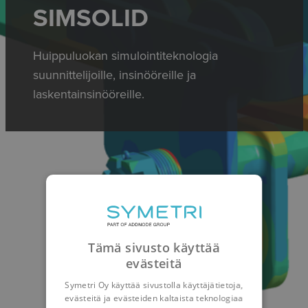
SIMSOLID
Huippuluokan simulointiteknologia
suunnittelijoille, insinööreille ja
laskentainsinööreille.
Tämä sivusto käyttää
evästeitä
Symetri Oy käyttää sivustolla käyttäjätietoja,
evästeitä ja evästeiden kaltaista teknologiaa