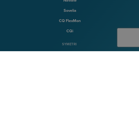
Naviate
Sovelia
CQ FlexMon
CQi
SYMETRI
Tietoa Symetristä
Ura
Ota yhteytta
TILAA SYMETRIN UUTISKIRJE
Tilaa uutiskirjeemme ja saat ajankohtaisia vinkkejä ja tietoa tapahtumista,
webinaareista jne.
SIGN UP TO EMAILS