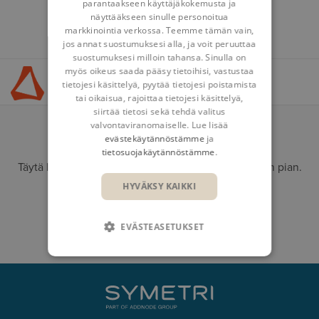
parantaakseen käyttäjäkokemusta ja
näyttääkseen sinulle personoitua
markkinointia verkossa. Teemme tämän vain,
jos annat suostumuksesi alla, ja voit peruuttaa
suostumuksesi milloin tahansa. Sinulla on
myös oikeus saada pääsy tietoihisi, vastustaa
Kysy asiantuntijalta
tietojesi käsittelyä, pyytää tietojesi poistamista
tai oikaisua, rajoittaa tietojesi käsittelyä,
siirtää tietosi sekä tehdä valitus
valvontaviranomaiselle. Lue lisää
OTA YHTEYTTÄ
evästekäytännöstämme
ja
tietosuojakäytännöstämme
.
Täytä lomake niin otamme yhteyttä mahdollisimman pian.
Voit myös soittaa meille +358 9 5422 6500
HYVÄKSY KAIKKI
OTA YHTEYTTÄ
EVÄSTEASETUKSET