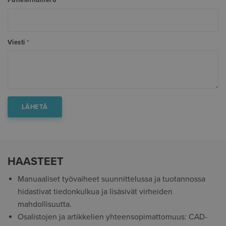
Puhelinnumero
*
Viesti
*
HAASTEET
Manuaaliset työvaiheet suunnittelussa ja tuotannossa
hidastivat tiedonkulkua ja lisäsivät virheiden
mahdollisuutta.
Osalistojen ja artikkelien yhteensopimattomuus: CAD-