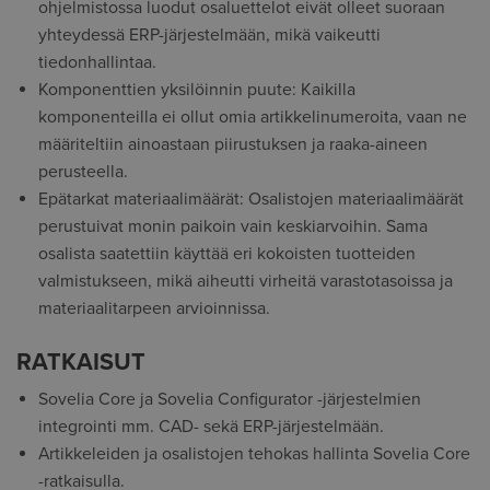
ohjelmistossa luodut osaluettelot eivät olleet suoraan
yhteydessä ERP-järjestelmään, mikä vaikeutti
tiedonhallintaa.
Komponenttien yksilöinnin puute: Kaikilla
komponenteilla ei ollut omia artikkelinumeroita, vaan ne
määriteltiin ainoastaan piirustuksen ja raaka-aineen
perusteella.
Epätarkat materiaalimäärät: Osalistojen materiaalimäärät
perustuivat monin paikoin vain keskiarvoihin. Sama
osalista saatettiin käyttää eri kokoisten tuotteiden
valmistukseen, mikä aiheutti virheitä varastotasoissa ja
materiaalitarpeen arvioinnissa.
RATKAISUT
Sovelia Core ja Sovelia Configurator -järjestelmien
integrointi mm. CAD- sekä ERP-järjestelmään.
Artikkeleiden ja osalistojen tehokas hallinta Sovelia Core
-ratkaisulla.