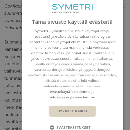
Configurator-järjestelmät osaksi toimintaansa, mikä tehosti
suunnittelua, tuotantoa ja tiedonkulkua. Ratkaisut
vähensivät manuaalista työtä, paransivat prosessien
Tämä sivusto käyttää evästeitä
tarkkuutta.
Symetri Oy käyttää sivustolla käyttäjätietoja,
evästeitä ja evästeiden kaltaista teknologiaa
Suomalainen perheyritys Ekeri palvelee laajaa
parantaakseen käyttäjäkokemusta ja näyttääkseen
sinulle personoitua markkinointia verkossa.
kansainvälistä asiakaskuntaa, erityisesti Pohjoismaissa ja
Teemme tämän vain, jos annat suostumuksesi alla,
Keski-Euroopassa, joissa kestävät ja laadukkaat
ja voit peruuttaa suostumuksesi milloin tahansa.
kuljetusratkaisut ovat ensiarvoisen tärkeitä muun muassa
Sinulla on myös oikeus saada pääsy tietoihisi,
vastustaa tietojesi käsittelyä, pyytää tietojesi
vaihtuvien sääolosuhteiden takia. Logistiikka-alalla Ekeri
poistamista tai oikaisua, rajoittaa tietojesi käsittelyä,
tunnetaan erityisesti sivusta avattavista perävaunuistaan,
siirtää tietosi sekä tehdä valitus
jotka ovat saavuttaneet suosiota niiden monikäyttöisyyden
valvontaviranomaiselle. Lue lisää
evästekäytännöstämme
ja
ansiosta. Nämä Ekerin kehittämät sivusta-avattavat
tietosuojakäytännöstämme
.
kuljetusratkaisut helpottavat, nopeuttavat ja sujuvoittavat
merkittävästi kaikenlaisen kuorman lastaamista ja
HYVÄKSY KAIKKI
purkamista. Sama helppous, nopeus ja sujuvuus Ekerillä oli
tavoitteena, kun yrityksen omia liiketoimintaprosesseja
EVÄSTEASETUKSET
haluttiin kehittää ja automatisoida.