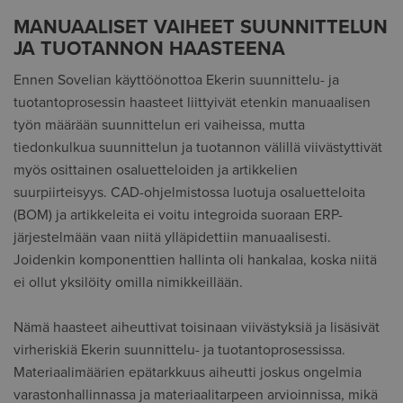
MANUAALISET VAIHEET SUUNNITTELUN
JA TUOTANNON HAASTEENA
Ennen Sovelian käyttöönottoa Ekerin suunnittelu- ja
tuotantoprosessin haasteet liittyivät etenkin manuaalisen
työn määrään suunnittelun eri vaiheissa, mutta
tiedonkulkua suunnittelun ja tuotannon välillä viivästyttivät
myös osittainen osaluetteloiden ja artikkelien
suurpiirteisyys. CAD-ohjelmistossa luotuja osaluetteloita
(BOM) ja artikkeleita ei voitu integroida suoraan ERP-
järjestelmään vaan niitä ylläpidettiin manuaalisesti.
Joidenkin komponenttien hallinta oli hankalaa, koska niitä
ei ollut yksilöity omilla nimikkeillään.
Nämä haasteet aiheuttivat toisinaan viivästyksiä ja lisäsivät
virheriskiä Ekerin suunnittelu- ja tuotantoprosessissa.
Materiaalimäärien epätarkkuus aiheutti joskus ongelmia
varastonhallinnassa ja materiaalitarpeen arvioinnissa, mikä