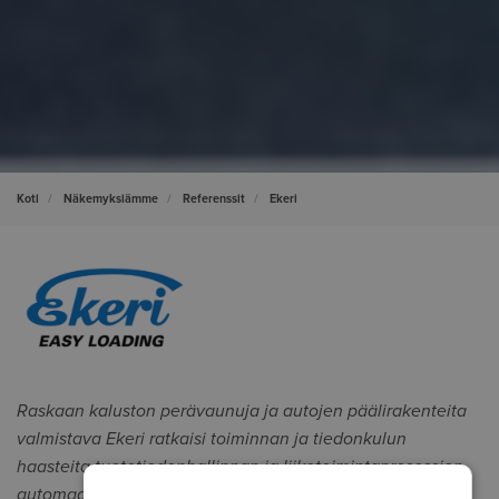
Koti
Näkemyksiämme
Referenssit
Ekeri
Raskaan kaluston perävaunuja ja autojen päälirakenteita
valmistava Ekeri ratkaisi toiminnan ja tiedonkulun
haasteita tuotetiedonhallinnan ja liiketoimintaprosessien
automaation avulla. Yritys integroi Sovelia Core PLM- ja