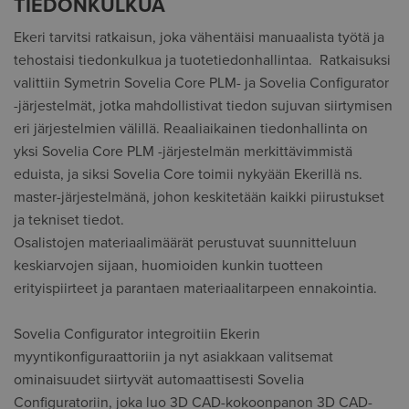
TIEDONKULKUA
Ekeri tarvitsi ratkaisun, joka vähentäisi manuaalista työtä ja
tehostaisi tiedonkulkua ja tuotetiedonhallintaa. Ratkaisuksi
valittiin Symetrin Sovelia Core PLM- ja Sovelia Configurator
-järjestelmät, jotka mahdollistivat tiedon sujuvan siirtymisen
eri järjestelmien välillä. Reaaliaikainen tiedonhallinta on
yksi Sovelia Core PLM -järjestelmän merkittävimmistä
eduista, ja siksi Sovelia Core toimii nykyään Ekerillä ns.
master-järjestelmänä, johon keskitetään kaikki piirustukset
ja tekniset tiedot.
Osalistojen materiaalimäärät perustuvat suunnitteluun
keskiarvojen sijaan, huomioiden kunkin tuotteen
erityispiirteet ja parantaen materiaalitarpeen ennakointia.
Sovelia Configurator integroitiin Ekerin
myyntikonfiguraattoriin ja nyt asiakkaan valitsemat
ominaisuudet siirtyvät automaattisesti Sovelia
Configuratoriin, joka luo 3D CAD-kokoonpanon 3D CAD-