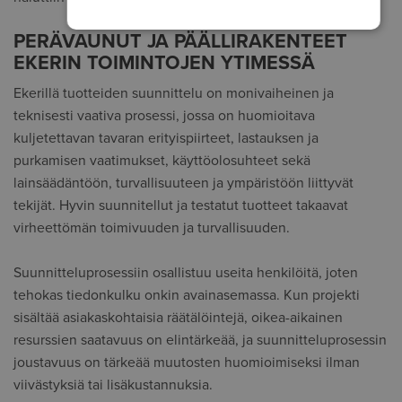
PERÄVAUNUT JA PÄÄLLIRAKENTEET
EKERIN TOIMINTOJEN YTIMESSÄ
Ekerillä tuotteiden suunnittelu on monivaiheinen ja
teknisesti vaativa prosessi, jossa on huomioitava
kuljetettavan tavaran erityispiirteet, lastauksen ja
purkamisen vaatimukset, käyttöolosuhteet sekä
lainsäädäntöön, turvallisuuteen ja ympäristöön liittyvät
tekijät. Hyvin suunnitellut ja testatut tuotteet takaavat
virheettömän toimivuuden ja turvallisuuden.
Suunnitteluprosessiin osallistuu useita henkilöitä, joten
tehokas tiedonkulku onkin avainasemassa. Kun projekti
sisältää asiakaskohtaisia räätälöintejä, oikea-aikainen
resurssien saatavuus on elintärkeää, ja suunnitteluprosessin
joustavuus on tärkeää muutosten huomioimiseksi ilman
viivästyksiä tai lisäkustannuksia.