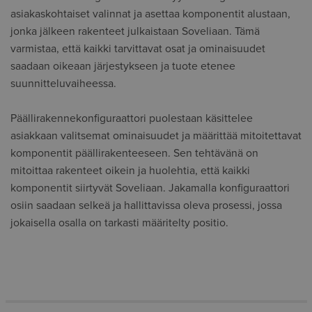
asiakaskohtaiset valinnat ja asettaa komponentit alustaan,
jonka jälkeen rakenteet julkaistaan Soveliaan. Tämä
varmistaa, että kaikki tarvittavat osat ja ominaisuudet
saadaan oikeaan järjestykseen ja tuote etenee
suunnitteluvaiheessa.
Päällirakennekonfiguraattori puolestaan käsittelee
asiakkaan valitsemat ominaisuudet ja määrittää mitoitettavat
komponentit päällirakenteeseen. Sen tehtävänä on
mitoittaa rakenteet oikein ja huolehtia, että kaikki
komponentit siirtyvät Soveliaan. Jakamalla konfiguraattori
osiin saadaan selkeä ja hallittavissa oleva prosessi, jossa
jokaisella osalla on tarkasti määritelty positio.