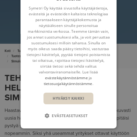
Symetri Oy käyttää sivustolla käyttäjätietoja,
evästeitä ja evästeiden kaltaista teknologiaa
parantaakseen käyttäjäkokemusta ja
näyttääkseen sinulle personoitua
markkinointia verkossa. Teemme tämän vain,
jos annat suostumuksesi alla, ja voit peruuttaa
suostumuksesi milloin tahansa. Sinulla on
myös oikeus saada pääsy tietoihisi, vastustaa
Koti
Tuotesuunnittelu ja tuotteen elinkaaren hallinta
tietojesi käsittelyä, pyytää tietojesi poistamista
Tuotesuunnittelu ja tuotetiedon hallinta
tai oikaisua, rajoittaa tietojesi käsittelyä,
Simulointi ja generatiivinen suunnittelu
siirtää tietosi sekä tehdä valitus
valvontaviranomaiselle. Lue lisää
TEHOSTA SUUNNITTELUA
evästekäytännöstämme
ja
tietosuojakäytännöstämme
.
HELPPOKÄYTTÖISILLÄ
SIMULOINTITYÖKALUILLA
HYVÄKSY KAIKKI
Haastava markkinatilanne tuo tuotesuunnitteluun jatkuvasti
EVÄSTEASETUKSET
uusia haasteita. Innovatiivisia ja kevyempiä tuotteita pitäisi
pystyä suunnittelemaan aiempaa edullisemmin ja
nopeammin. Siksi yhä useammat yritykset ottavat käyttöön