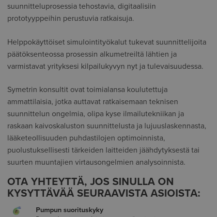
suunnitteluprosessia tehostavia, digitaalisiin
prototyyppeihin perustuvia ratkaisuja.
Helppokäyttöiset simulointityökalut tukevat suunnittelijoita
päätöksenteossa prosessin alkumetreiltä lähtien ja
varmistavat yrityksesi kilpailukyvyn nyt ja tulevaisuudessa.
Symetrin konsultit ovat toimialansa koulutettuja
ammattilaisia, jotka auttavat ratkaisemaan teknisen
suunnittelun ongelmia, olipa kyse ilmailutekniikan ja
raskaan kaivoskaluston suunnittelusta ja lujuuslaskennasta,
lääketeollisuuden puhdastilojen optimoinnista,
puolustuksellisesti tärkeiden laitteiden jäähdytyksestä tai
suurten muuntajien virtausongelmien analysoinnista.
OTA YHTEYTTÄ, JOS SINULLA ON
KYSYTTÄVÄÄ SEURAAVISTA ASIOISTA:
Pumpun suorituskyky