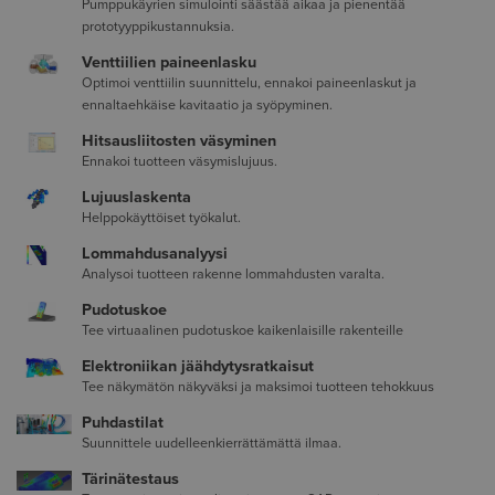
Pumppukäyrien simulointi säästää aikaa ja pienentää
prototyyppikustannuksia.
Venttiilien paineenlasku
Optimoi venttiilin suunnittelu, ennakoi paineenlaskut ja
ennaltaehkäise kavitaatio ja syöpyminen.
Hitsausliitosten väsyminen
Ennakoi tuotteen väsymislujuus.
Lujuuslaskenta
Helppokäyttöiset työkalut.
Lommahdusanalyysi
Analysoi tuotteen rakenne lommahdusten varalta.
Pudotuskoe
Tee virtuaalinen pudotuskoe kaikenlaisille rakenteille
Elektroniikan jäähdytysratkaisut
Tee näkymätön näkyväksi ja maksimoi tuotteen tehokkuus
Puhdastilat
Suunnittele uudelleenkierrättämättä ilmaa.
Tärinätestaus