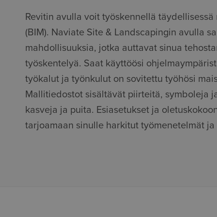
Revitin avulla voit työskennellä täydellisess
(BIM). Naviate Site & Landscapingin avulla saa
mahdollisuuksia, jotka auttavat sinua tehosta
työskentelyä. Saat käyttöösi ohjelmaympäristö
työkalut ja työnkulut on sovitettu työhösi ma
Mallitiedostot sisältävät piirteitä, symboleja 
kasveja ja puita. Esiasetukset ja oletuskokoo
tarjoamaan sinulle harkitut työmenetelmät ja