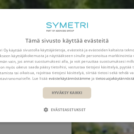
Tämä sivusto käyttää evästeitä
i Oy käyttää sivustolla käyttäjätietoja, evästeitä ja evästeiden kaltaista tekn
kseen käyttäjäkokemusta ja näyttääkseen sinulle personoitua markkinointia 
n vain, jos annat suostumuksesi alla, ja voit peruuttaa suostumuksesi mill
 on myös oikeus saada pääsy tietoihisi, vastustaa tietojesi käsittelyä, pyytää t
tamista tai oikaisua, rajoittaa tietojesi käsittelyä, siirtää tietosi sekä tehdä va
Hyödyt
Toiminnot
Referenssit
Resurssit
ntaviranomaiselle. Lue lisää
evästekäytännöstämme
ja
tietosuojakäytännös
HYVÄKSY KAIKKI
EVÄSTEASETUKSET
RKKITEHTEJA