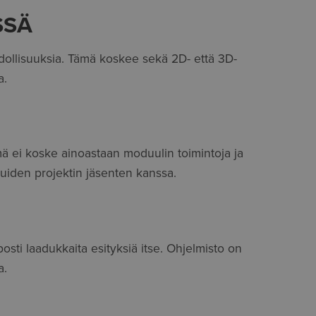
SSÄ
hdollisuuksia. Tämä koskee sekä 2D- että 3D-
a.
ä ei koske ainoastaan moduulin toimintoja ja
uiden projektin jäsenten kanssa.
osti laadukkaita esityksiä itse. Ohjelmisto on
a.