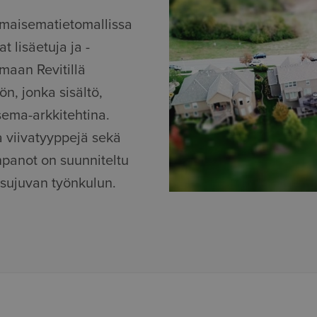
ä maisematietomallissa
t lisäetuja ja -
maan Revitillä
n, jonka sisältö,
isema-arkkitehtina.
ja viivatyyppejä sekä
npanot on suunniteltu
 sujuvan työnkulun.