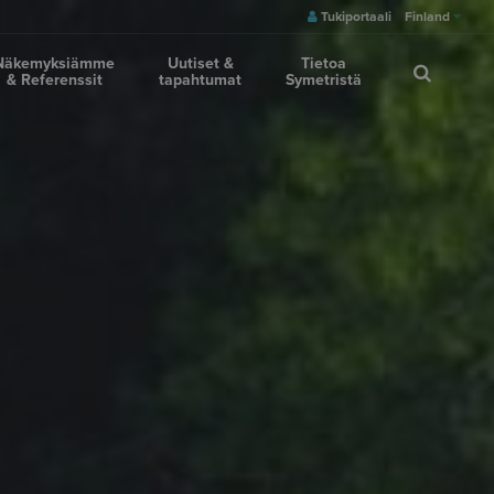
Tukiportaali
Finland
Näkemyksiämme
Uutiset &
Tietoa
& Referenssit
tapahtumat
Symetristä