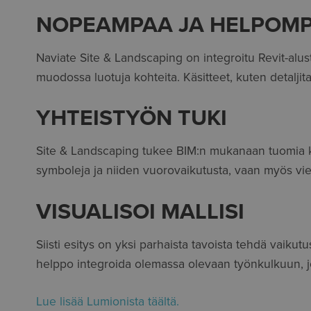
NOPEAMPAA JA HELPOMPA
Naviate Site & Landscaping on integroitu Revit-alus
muodossa luotuja kohteita. Käsitteet, kuten detaljit
YHTEISTYÖN TUKI
Site & Landscaping tukee BIM:n mukanaan tuomia ko
symboleja ja niiden vuorovaikutusta, vaan myös vi
VISUALISOI MALLISI
Siisti esitys on yksi parhaista tavoista tehdä vaikut
helppo integroida olemassa olevaan työnkulkuun, jol
Lue lisää Lumionista täältä.