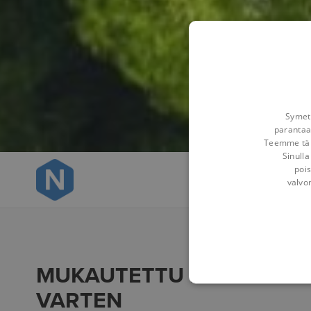
Symetr
parantaa
Teemme tämä
Sinulla
pois
Yleiskatsaus
valvo
MUKAUTETTU MAISEMA-A
VARTEN