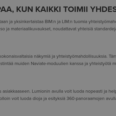
A, KUN KAIKKI TOIMII YHDE
taan ja yksinkertaistaa BIM:n ja LIM:n tuomia yhteistyöma
aso ja materiaalikuvaukset, noudattavat yhteisiä standardej
konaisvaltaisia näkymiä ja yhteistyömahdollisuuksia. Täm
estintää muiden Naviate-moduulien kanssa ja yhteistyötä m
us asiakkaaseen. Lumionin avulla voit luoda nopeasti ja help
loin voit luoda dioja ja esityksiä 360-panoraamojen avull