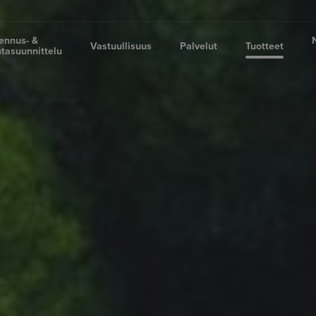
ennus- &
Vastuullisuus
Palvelut
Tuotteet
tasuunnittelu