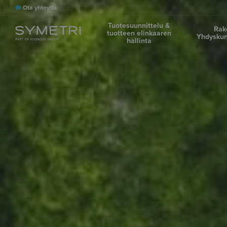
Ota yhteyttä
Tuotesuunnittelu &
Rak
tuotteen elinkaaren
Yhdyskun
hallinta