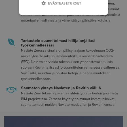
EVÄSTEASETUKSET
ympäristöselosteisiin (EPD) ja arvoihin. Lajittele tietolähteen,
luokkien ja yksiköiden mukaan. Valitse helposti vähähiilisimmät
vaihtoehdot Naviate Zerosta, jotta voit tehdä tietoisia päätöksiä
materiaalien valinnasta ja vähentää ympäristövaikutuksia.
Tarkastele suunnitelmasi hiilijalanjälkeä
työskennellessäsi
Naviate Zerossa sinulla on pääsy laajaan kokoelmaan CO2-
arvoja yleisille rakennuselementeille ja ympäristöselosteita
(EPD). Näin voit arvioida rakennuksen ympäristövaikutuksia
suoraan Revit-mallissasi jo suunnittelun varhaisessa vaiheessa.
Voit lisätä, muuttaa ja poistaa tietoja ja nähdä muutokset
työskennellessään.
Saumaton yhteys Naviaten ja Revitin välillä
Naviate Zero tukee ja parantaa yhteistyötä ja tiedon jakamista
BIM-projekteissa. Zerossa käytetyt toiminnot kommunikoivat
saumattomasti muiden Naviate-moduulien ja Revitin kanssa.