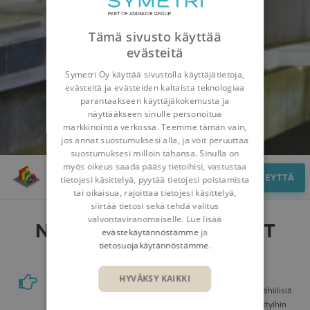
Tämä sivusto käyttää
evästeitä
Symetri Oy käyttää sivustolla käyttäjätietoja,
evästeitä ja evästeiden kaltaista teknologiaa
parantaakseen käyttäjäkokemusta ja
näyttääkseen sinulle personoitua
markkinointia verkossa. Teemme tämän vain,
jos annat suostumuksesi alla, ja voit peruuttaa
suostumuksesi milloin tahansa. Sinulla on
myös oikeus saada pääsy tietoihisi, vastustaa
Hyödyt
OTA YHTEYTTÄ
tietojesi käsittelyä, pyytää tietojesi poistamista
tai oikaisua, rajoittaa tietojesi käsittelyä,
siirtää tietosi sekä tehdä valitus
valvontaviranomaiselle. Lue lisää
NAVIATE ZERON HYÖDYT
evästekäytännöstämme
ja
tietosuojakäytännöstämme
.
Optimoi hiilijalanjälki
HYVÄKSY KAIKKI
Pienennä suunnitelmasi hiilijalanjälkeä valitsemalla vähähiilisiä
materiaaleja. Pääset valitsemasi maan ja alueen päivitettyihin