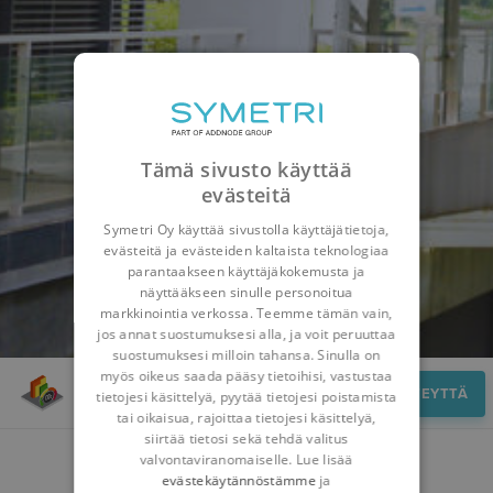
Tämä sivusto käyttää
evästeitä
Symetri Oy käyttää sivustolla käyttäjätietoja,
evästeitä ja evästeiden kaltaista teknologiaa
parantaakseen käyttäjäkokemusta ja
näyttääkseen sinulle personoitua
markkinointia verkossa. Teemme tämän vain,
jos annat suostumuksesi alla, ja voit peruuttaa
suostumuksesi milloin tahansa. Sinulla on
myös oikeus saada pääsy tietoihisi, vastustaa
Ota yhteyttä
OTA YHTEYTTÄ
tietojesi käsittelyä, pyytää tietojesi poistamista
tai oikaisua, rajoittaa tietojesi käsittelyä,
siirtää tietosi sekä tehdä valitus
valvontaviranomaiselle. Lue lisää
OTA YHTEYTTÄ
evästekäytännöstämme
ja