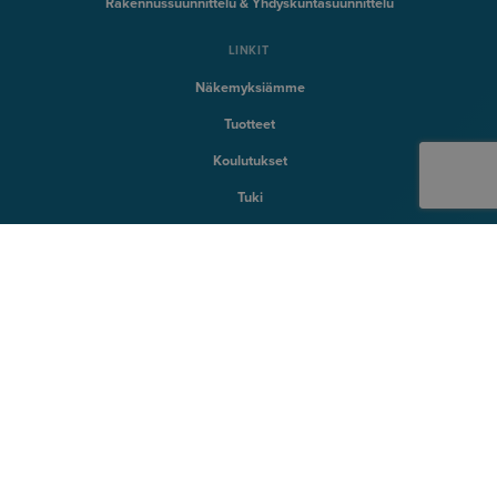
Rakennussuunnittelu & Yhdyskuntasuunnittelu
LINKIT
Näkemyksiämme
Tuotteet
Koulutukset
Tuki
SYMETRI TEKNOLOGIA
Naviate
Sovelia
CQ FlexMon
CQi
SYMETRI
Tietoa Symetristä