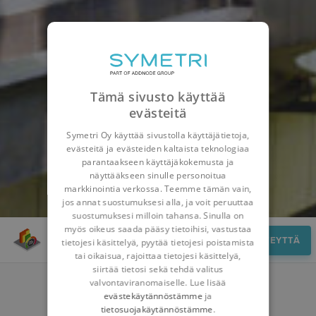
Tämä sivusto käyttää
evästeitä
Symetri Oy käyttää sivustolla käyttäjätietoja,
evästeitä ja evästeiden kaltaista teknologiaa
parantaakseen käyttäjäkokemusta ja
näyttääkseen sinulle personoitua
markkinointia verkossa. Teemme tämän vain,
jos annat suostumuksesi alla, ja voit peruuttaa
suostumuksesi milloin tahansa. Sinulla on
myös oikeus saada pääsy tietoihisi, vastustaa
Yleiskatsaus
OTA YHTEYTTÄ
tietojesi käsittelyä, pyytää tietojesi poistamista
tai oikaisua, rajoittaa tietojesi käsittelyä,
siirtää tietosi sekä tehdä valitus
valvontaviranomaiselle. Lue lisää
evästekäytännöstämme
ja
tietosuojakäytännöstämme
.