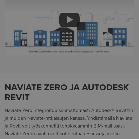
Generated
by
Embed
Youtube
NAVIATE ZERO JA AUTODESK
Video
online
REVIT
Naviate Zero integroituu saumattomasti Autodesk® Revit®:n
ja muiden Naviate-ratkaisujen kanssa. Yhdistämällä Naviate
ja Revit voit työskennellä tehokkaammin BIM-mallissasi.
Naviate Zeron avulla voit kohdentaa resursseja mallin