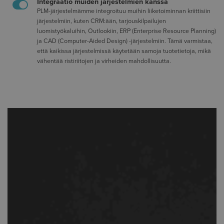
Integraatio muiden järjestelmien kanssa
PLM-järjestelmämme integroituu muihin liiketoiminnan kriittisiin
järjestelmiin, kuten CRM:ään, tarjouskilpailujen
luomistyökaluihin, Outlookiin, ERP (Enterprise Resource Planning)
ja CAD (Computer-Aided Design) -järjestelmiin. Tämä varmistaa,
että kaikissa järjestelmissä käytetään samoja tuotetietoja, mikä
vähentää ristiriitojen ja virheiden mahdollisuutta.