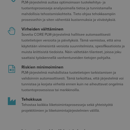
PLM-järjestelmä auttaa optimoimaan tuotekehitys- ja
tuotantoprosesseja analysoimalla tietoa ja tunnistamalla
mahdollisia tehostamiskohteita. Tieto ohjaa tehokkaampiin
prosesseihin ja siten vähentää kustannuksia ja viivästyksiä.
Virheiden välttäminen
Sovelia CORE PLM-järjestelmä hallitsee automaattisesti
tuotetietojen versioita ja päivityksiä. Tämä varmistaa, että aina
käytetään viimeisintä versiota suunnitelmista, spesifikaatioista ja
muista kriittisistä tiedoista. Näin vältetään tilanteet, joissa joku
saattaisi työskennellä vanhentuneiden tietojen pohjalta.
Riskien minimoiminen
PLM-järjestelmä mahdollistaa tuotetietojen tarkistamisen ja
validoinnin automaattisesti. Tämä tarkoittaa, että järjestelmä voi
tunnistaa ja korjata virheitä ennen kuin ne aiheuttavat ongelmia
tuotantoprosessissa tai markkinoilla.
Tehokkuus
Tehostaa kaikkia liiketoimintaprosesseja sekä yhteistyötä
projektitiimien ja liiketoimintajärjestelmien välillä.