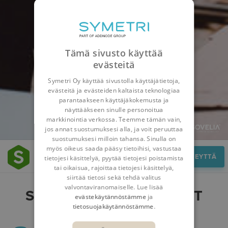
Tämä sivusto käyttää
evästeitä
Symetri Oy käyttää sivustolla käyttäjätietoja,
evästeitä ja evästeiden kaltaista teknologiaa
parantaakseen käyttäjäkokemusta ja
näyttääkseen sinulle personoitua
markkinointia verkossa. Teemme tämän vain,
jos annat suostumuksesi alla, ja voit peruuttaa
suostumuksesi milloin tahansa. Sinulla on
myös oikeus saada pääsy tietoihisi, vastustaa
Hyödyt
OTA YHTEYTTÄ
tietojesi käsittelyä, pyytää tietojesi poistamista
tai oikaisua, rajoittaa tietojesi käsittelyä,
siirtää tietosi sekä tehdä valitus
valvontaviranomaiselle. Lue lisää
SOVELIA COREN HYÖDYT
evästekäytännöstämme
ja
tietosuojakäytännöstämme
.