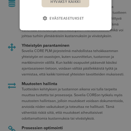
Parempi tiedonhallinta ja jakaminen
HYVÄKSY KAIKKI
Sovelia CORE tallentaa kaikki tuotteen elinkaaren aikana
syntyvät tiedot yhteen keskitettyyn järjestelmään, jolloin tuotteen
EVÄSTEASETUKSET
suunnitteluun, kehitykseen, valmistukseen ja ylläpitoon liittyvä
tieto on helposti saatavilla ja jaettavissa tiimien välillä. Tämä
vähentää virheiden ja väärinkäsitysten mahdollisuutta, mikä voi
johtaa turhiin ylimääräisiin kustannuksiin ja viivästyksiin.
Yhteistyön parantaminen
Sovelia CORE PLM-järjestelmä mahdollistaa tehokkaamman
yhteistyön eri osastojen, kuten suunnittelun, tuotannon ja
markkinoinnin välillä. Kun kaikki osapuolet pääsevät käsiksi
ajantasaiseen tietoon, voidaan vältää päällekkäistä työtä ja
varmistaa, että kaikki toimivat yhteisten tavoitteiden mukaisesti.
Muutosten hallinta
Tuotteiden kehityksen ja tuotannon aikana voi tulla tarpeita
muuttaa tuotetta tai prosesseja. Sovelia COREon työkalu myös
muutosten hallintaan, jolloin muutokset voidaan dokumentoida,
arvioida niiden vaikutukset ja toteuttaa ne hallitusti. Tämä
vähentää riskiä siitä, että muutokset aiheuttaisivat
odottamattomia kustannuksia tai viivästyksiä.
Prosessien optimointi