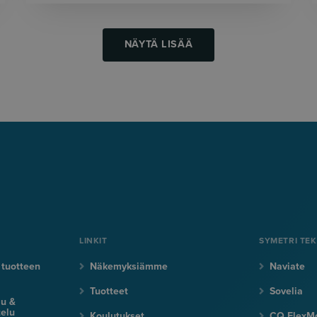
NÄYTÄ LISÄÄ
LINKIT
SYMETRI TE
 tuotteen
Näkemyksiämme
Naviate
Tuotteet
Sovelia
lu &
elu
Koulutukset
CQ FlexM