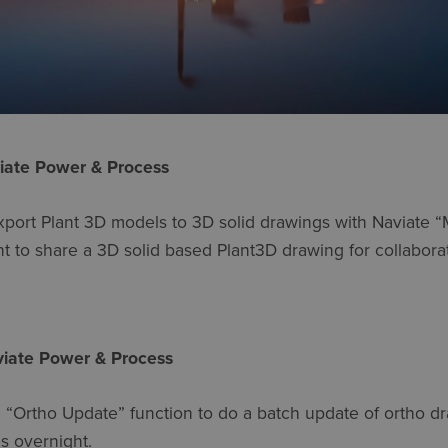
iate Power & Process
xport Plant 3D models to 3D solid drawings with Naviate 
 to share a 3D solid based Plant3D drawing for collaborat
viate Power & Process
 “Ortho Update” function to do a batch update of ortho d
s overnight.