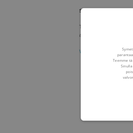
Snap To Support with 
Tips & Tricks with the 
a support.
Symetr
Watch the video
parantaa
Teemme tämä
Sinulla
pois
valvo