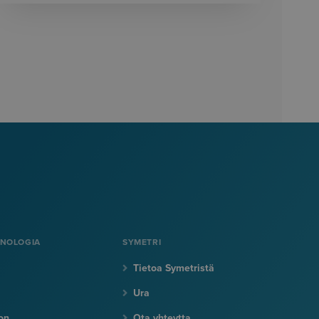
KNOLOGIA
SYMETRI
Tietoa Symetristä
Ura
on
Ota yhteytta