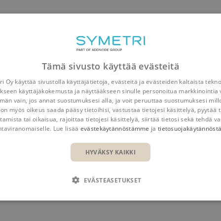
Naviate Power & Process
Naviate “Snap To Support”. A function that makes it possi
Tämä sivusto käyttää evästeitä
i Oy käyttää sivustolla käyttäjätietoja, evästeitä ja evästeiden kaltaista tekn
kseen käyttäjäkokemusta ja näyttääkseen sinulle personoitua markkinointia 
n vain, jos annat suostumuksesi alla, ja voit peruuttaa suostumuksesi mill
 on myös oikeus saada pääsy tietoihisi, vastustaa tietojesi käsittelyä, pyytää t
JAA
tamista tai oikaisua, rajoittaa tietojesi käsittelyä, siirtää tietosi sekä tehdä va
ntaviranomaiselle. Lue lisää
evästekäytännöstämme
ja
tietosuojakäytännös
HYVÄKSY KAIKKI
EVÄSTEASETUKSET