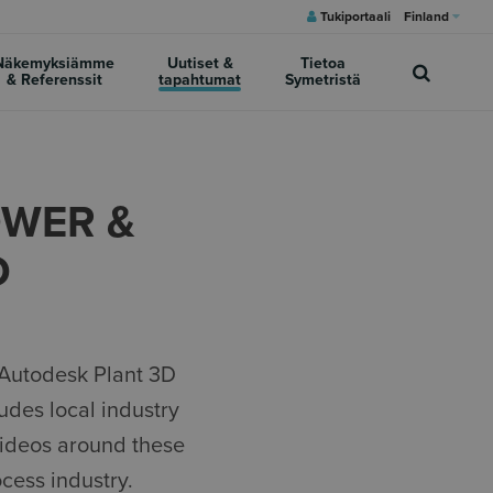
Tukiportaali
Finland
Näkemyksiämme
Uutiset &
Tietoa
& Referenssit
tapahtumat
Symetristä
OWER &
D
s Autodesk Plant 3D
udes local industry
ideos around these
cess industry.