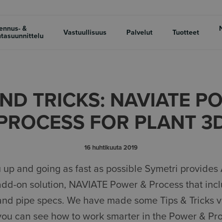
ennus- &
Vastuullisuus
Palvelut
Tuotteet
tasuunnittelu
AND TRICKS: NAVIATE P
PROCESS FOR PLANT 3
16 huhtikuuta 2019
u up and going as fast as possible Symetri provide
add-on solution, NAVIATE Power & Process that incl
nd pipe specs. We have made some Tips & Tricks v
 you can see how to work smarter in the Power & Pro