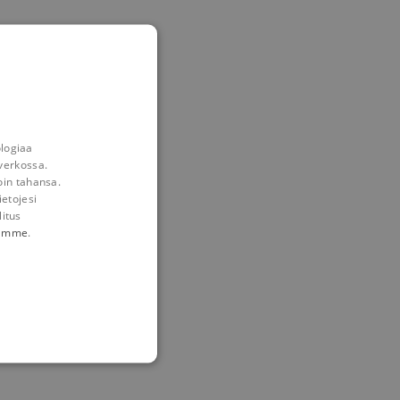
ble to snap anywhere on
ologiaa
verkossa.
oin tahansa.
ietojesi
litus
tämme
.