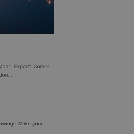
“Model Export”. Comes
ion. .
rawings. Make your