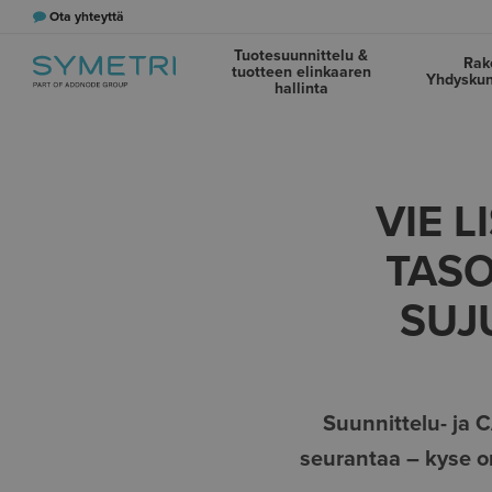
Ota yhteyttä
Tuotesuunnittelu &
Rak
tuotteen elinkaaren
Yhdyskun
hallinta
VIE 
TASO
SUJ
Suunnittelu- ja 
seurantaa – kyse on