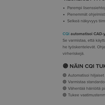
Parempi lisenssieht
Pienemmät ohjelmis
Selkeä näkyvyys tiimi
CQi
automatisoi CAD-ym
Se varmistaa, että käyttä
he työskentelevät. Ohje
virheriskejä.
🟣 NÄIN CQI TU
🟣 Automatisoi hiljaise
🟣 Varmistaa standardo
🟣 Vähentää häiriöitä pä
🟣 Tukee vaatimustenmuk