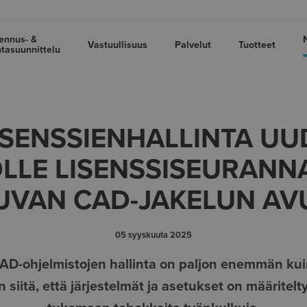
ennus- &
Vastuullisuus
Palvelut
Tuotteet
tasuunnittelu
LISENSSIENHALLINTA UU
LLE LISENSSISEURANN
UVAN CAD-JAKELUN AV
05 syyskuuta 2025
CAD-ohjelmistojen hallinta on paljon enemmän ku
 siitä, että järjestelmät ja asetukset on määritelty