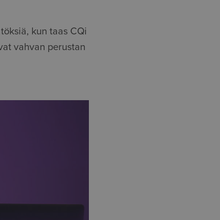
töksiä, kun taas CQi
vat vahvan perustan