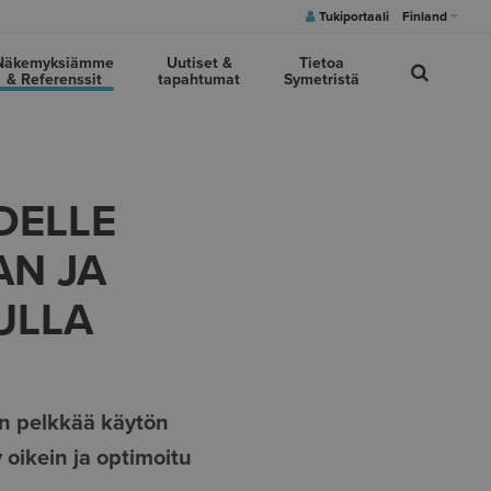
Tukiportaali
Finland
Näkemyksiämme
Uutiset &
Tietoa
& Referenssit
tapahtumat
Symetristä
DELLE
AN JA
ULLA
in pelkkää käytön
 oikein ja optimoitu