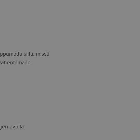
ippumatta siitä, missä
a vähentämään
jen avulla