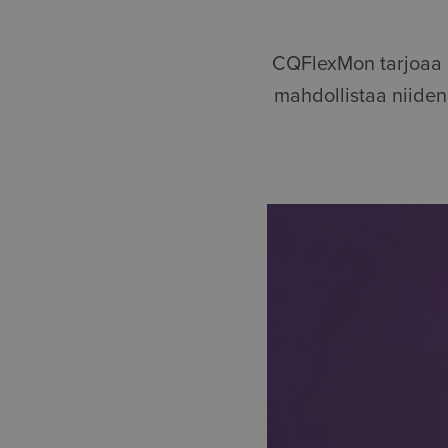
CQFlexMon tarjoaa n
mahdollistaa niide