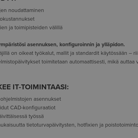
ojen noudattaminen
tokustannukset
en ja toimipisteiden välillä
päristösi asennuksen, konfiguroinnin ja ylläpidon.
jillä on oikeat työkalut, mallit ja standardit käytössään – ri
lmistopäivitykset toimitetaan automaattisesti, mikä autta
KEE IT-TOIMINTAASI:
t ohjelmistojen asennukset
idut CAD-konfiguraatiot
ivittäisessä työssä
aisuutta tietoturvapäivitysten, hotfixien ja poistotoiminto