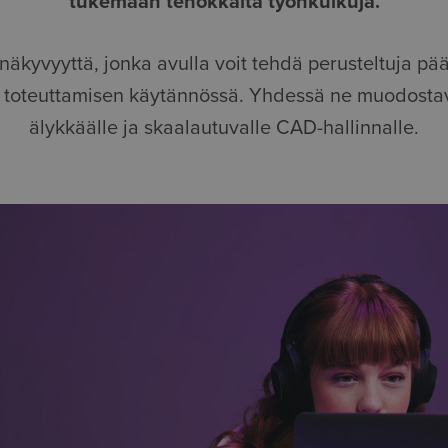
tukemaan tehokkaita työnkulkuja.
äkyvyyttä, jonka avulla voit tehdä perusteltuja pää
n toteuttamisen käytännössä. Yhdessä ne muodosta
älykkäälle ja skaalautuvalle CAD-hallinnalle.