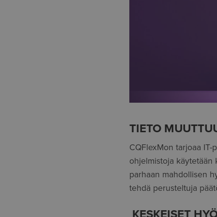
TIETO MUUTTU
CQFlexMon tarjoaa IT-pää
ohjelmistoja käytetään 
parhaan mahdollisen hy
tehdä perusteltuja päät
KESKEISET HYÖ