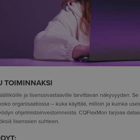
U TOIMINNAKSI
lliköille ja lisenssivastaaville tarvittavan näkyvyyden. Se 
koko organisaatiossa – kuka käyttää, milloin ja kuinka use
ödyn ohjelmistoinvestoinneista. CQFlexMon tarjoaa dataa, 
öksiä lisenssien suhteen.
DYT: