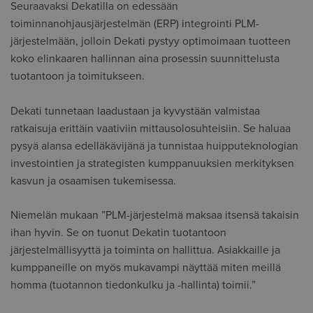
Seuraavaksi Dekatilla on edessään
toiminnanohjausjärjestelmän (ERP) integrointi PLM-
järjestelmään, jolloin Dekati pystyy optimoimaan tuotteen
koko elinkaaren hallinnan aina prosessin suunnittelusta
tuotantoon ja toimitukseen.
Dekati tunnetaan laadustaan ja kyvystään valmistaa
ratkaisuja erittäin vaativiin mittausolosuhteisiin. Se haluaa
pysyä alansa edelläkävijänä ja tunnistaa huipputeknologian
investointien ja strategisten kumppanuuksien merkityksen
kasvun ja osaamisen tukemisessa.
Niemelän mukaan ”PLM-järjestelmä maksaa itsensä takaisin
ihan hyvin. Se on tuonut Dekatin tuotantoon
järjestelmällisyyttä ja toiminta on hallittua. Asiakkaille ja
kumppaneille on myös mukavampi näyttää miten meillä
homma (tuotannon tiedonkulku ja -hallinta) toimii.”