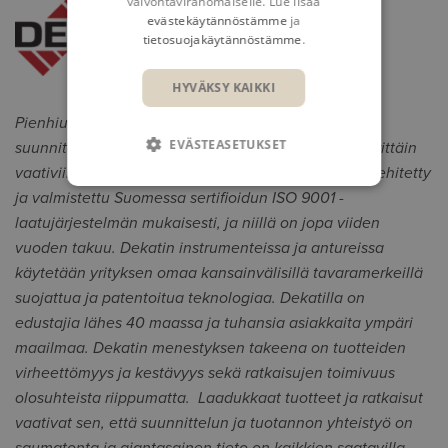
valvontaviranomaiselle. Lue lisää
evästekäytännöstämme
ja
tietosuojakäytännöstämme
.
HYVÄKSY KAIKKI
Pienhiukkasten mittauksiin erikoistunut Dekati on
EVÄSTEASETUKSET
suunnitellut ja valmistanut jo 30 vuotta ratkaisuja erittäin
vaativiin mittausolosuhteisiin. Dekati®-tuotteet on kehitetty
ja valmistettu Suomessa sertifioidun ISO 9001 -
laatujärjestelmän mukaisesti, ja niillä on jopa viiden
vuoden takuu. Dekatin instrumenteissa ja antureissa
käytetään yrityksen omaa kansainvälisillä tavaramerkeillä
suojattua ja patentoitua teknologiaa. Dekatilla on
edustajia lähes 40 maassa ja tuhansia asiakkaita ympäri
maailmaa. Dekatin menestyksen takeena on tuotteiden
virheettömyys ja kestävyys sekä ratkaisujen toimivuus
olosuhteista riippumatta. Laadukkaat tuotteet ja ratkaisut
vaativat sen, että suunnittelun ja tuotannon yhteistyö on