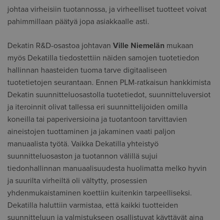
johtaa virheisiin tuotannossa, ja virheelliset tuotteet voivat
pahimmillaan päätyä jopa asiakkaalle asti.
Dekatin R&D-osastoa johtavan
Vill
e Niemelän
mukaan
myös Dekatilla tiedostettiin näiden samojen tuotetiedon
hallinnan haasteiden tuoma tarve digitaaliseen
tuotetietojen seurantaan. Ennen PLM-ratkaisun hankkimista
Dekatin suunnitteluosastolla tuotetiedot, suunnitteluversiot
ja iteroinnit olivat tallessa eri suunnittelijoiden omilla
koneilla tai paperiversioina ja tuotantoon tarvittavien
aineistojen tuottaminen ja jakaminen vaati paljon
manuaalista työtä. Vaikka Dekatilla yhteistyö
suunnitteluosaston ja tuotannon välillä sujui
tiedonhallinnan manuaalisuudesta huolimatta melko hyvin
ja suurilta virheiltä oli vältytty, prosessien
yhdenmukaistaminen koettiin kuitenkin tarpeelliseksi.
Dekatilla haluttiin varmistaa, että kaikki tuotteiden
suunnitteluun ja valmistukseen osallistuvat käyttävät aina