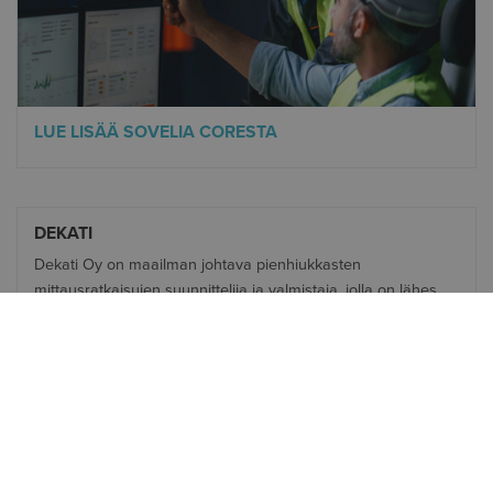
LUE LISÄÄ SOVELIA CORESTA
DEKATI
Dekati Oy on maailman johtava pienhiukkasten
mittausratkaisujen suunnittelija ja valmistaja, jolla on lähes
30 vuoden kokemus mittauslaitteiden ja kokonaisten
mittausratkaisujen toimittamisesta erilaisiin ympäristöihin ja
näyteolosuhteisiin.
Dekatilla on tällä hetkellä virallisia edustajia lähes 40 maassa
ja tuhansia asiakkaita maailmanlaajuisesti. Kaikki Dekati®-
tuotteet on kehitetty ja valmistettu Suomessa sertifioidun ISO
9001 -laatujärjestelmän mukaisesti ja niillä on jopa viiden