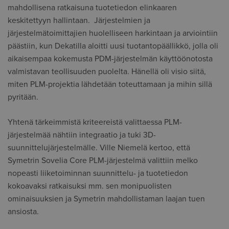
mahdollisena ratkaisuna tuotetiedon elinkaaren
keskitettyyn hallintaan. Järjestelmien ja
järjestelmätoimittajien huolelliseen harkintaan ja arviointiin
päästiin, kun Dekatilla aloitti uusi tuotantopäällikkö, jolla oli
aikaisempaa kokemusta PDM-järjestelmän käyttöönotosta
valmistavan teollisuuden puolelta. Hänellä oli visio siitä,
miten PLM-projektia lähdetään toteuttamaan ja mihin sillä
pyritään.
Yhtenä tärkeimmistä kriteereistä valittaessa PLM-
järjestelmää nähtiin integraatio ja tuki 3D-
suunnittelujärjestelmälle. Ville Niemelä kertoo, että
Symetrin Sovelia Core PLM-järjestelmä valittiin melko
nopeasti liiketoiminnan suunnittelu- ja tuotetiedon
kokoavaksi ratkaisuksi mm. sen monipuolisten
ominaisuuksien ja Symetrin mahdollistaman laajan tuen
ansiosta.