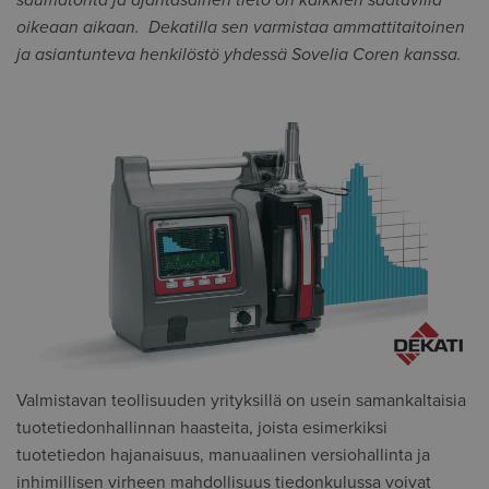
saumatonta ja ajantasainen tieto on kaikkien saatavilla
oikeaan aikaan. Dekatilla sen varmistaa ammattitaitoinen
ja asiantunteva henkilöstö yhdessä Sovelia Coren kanssa.
Valmistavan teollisuuden yrityksillä on usein samankaltaisia
tuotetiedonhallinnan haasteita, joista esimerkiksi
tuotetiedon hajanaisuus, manuaalinen versiohallinta ja
inhimillisen virheen mahdollisuus tiedonkulussa voivat