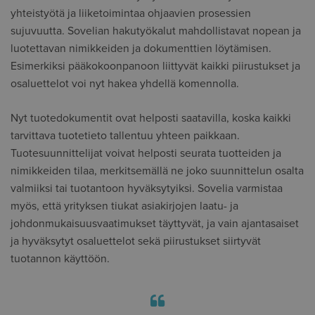
yhteistyötä ja liiketoimintaa ohjaavien prosessien
sujuvuutta. Sovelian hakutyökalut mahdollistavat nopean ja
luotettavan nimikkeiden ja dokumenttien löytämisen.
Esimerkiksi pääkokoonpanoon liittyvät kaikki piirustukset ja
osaluettelot voi nyt hakea yhdellä komennolla.
Nyt tuotedokumentit ovat helposti saatavilla, koska kaikki
tarvittava tuotetieto tallentuu yhteen paikkaan.
Tuotesuunnittelijat voivat helposti seurata tuotteiden ja
nimikkeiden tilaa, merkitsemällä ne joko suunnittelun osalta
valmiiksi tai tuotantoon hyväksytyiksi. Sovelia varmistaa
myös, että yrityksen tiukat asiakirjojen laatu- ja
johdonmukaisuusvaatimukset täyttyvät, ja vain ajantasaiset
ja hyväksytyt osaluettelot sekä piirustukset siirtyvät
tuotannon käyttöön.